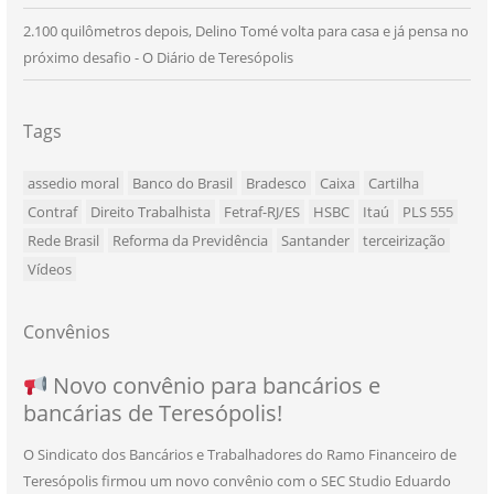
2.100 quilômetros depois, Delino Tomé volta para casa e já pensa no
próximo desafio - O Diário de Teresópolis
Tags
assedio moral
Banco do Brasil
Bradesco
Caixa
Cartilha
Contraf
Direito Trabalhista
Fetraf-RJ/ES
HSBC
Itaú
PLS 555
Rede Brasil
Reforma da Previdência
Santander
terceirização
Vídeos
Convênios
NOVO CONVÊNIO PARA VOCÊ, BANCÁRIO
Convênio com a Rede de Ensino Técnico e
Novo convênio para bancários e
SEU NOVO BENEFÍCIO CHEGOU
bancárias de Teresópolis!
E BANCÁRIA!
Centro de Qualificação Técnica
O Sindicato dos Bancários e Trabalhadores do Ramo Financeiro de
Teresópolis firmou um novo convênio com o SEC Studio Eduardo