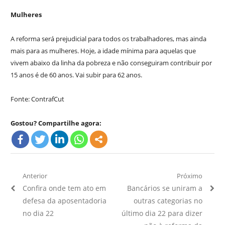
Mulheres
A reforma será prejudicial para todos os trabalhadores, mas ainda
mais para as mulheres. Hoje, a idade mínima para aquelas que
vivem abaixo da linha da pobreza e não conseguiram contribuir por
15 anos é de 60 anos. Vai subir para 62 anos.
Fonte: ContrafCut
Gostou? Compartilhe agora:
Navegação
Anterior
Próximo
Artigo
Próximo
Confira onde tem ato em
Bancários se uniram a
de
Anterior:
Artigo:
defesa da aposentadoria
outras categorias no
Post
no dia 22
último dia 22 para dizer