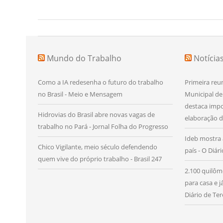
Post
Mundo do Trabalho
Notícia
Como a IA redesenha o futuro do trabalho
Primeira reu
no Brasil - Meio e Mensagem
Municipal de
destaca impo
Hidrovias do Brasil abre novas vagas de
elaboração d
trabalho no Pará - Jornal Folha do Progresso
Ideb mostra 
Chico Vigilante, meio século defendendo
país - O Diár
quem vive do próprio trabalho - Brasil 247
2.100 quilôm
para casa e 
Diário de Ter