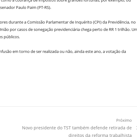
s, como a cobrança de impostos sobre grandes fortunas, por exemplo, ou
 senador Paulo Paim (PT-RS).
es durante a Comissão Parlamentar de Inquérito (CPI) da Previdência, no
ião por casos de sonegação previdenciária chega perto de RR 1 trilhão. U
s públicos.
fusão em torno de ser realizada ou não, ainda este ano, a votação da
Próximo
Próximo
Novo presidente do TST também defende retirada de
Artigo:
direitos da reforma trabalhista