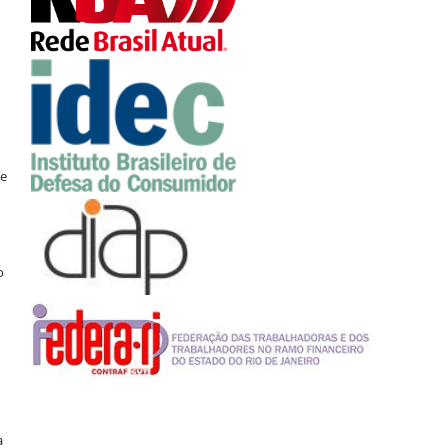
ue
o
a