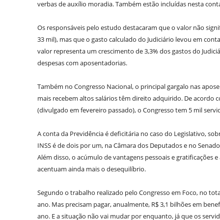
verbas de auxílio moradia. Também estão incluídas nesta conta
Os responsáveis pelo estudo destacaram que o valor não signif
33 mil), mas que o gasto calculado do Judiciário levou em con
valor representa um crescimento de 3,3% dos gastos do Judiciá
despesas com aposentadorias.
Também no Congresso Nacional, o principal gargalo nas apose
mais recebem altos salários têm direito adquirido. De acordo c
(divulgado em fevereiro passado), o Congresso tem 5 mil servid
A conta da Previdência é deficitária no caso do Legislativo, s
INSS é de dois por um, na Câmara dos Deputados e no Senado e
Além disso, o acúmulo de vantagens pessoais e gratificações 
acentuam ainda mais o desequilíbrio.
Segundo o trabalho realizado pelo Congresso em Foco, no tot
ano. Mas precisam pagar, anualmente, R$ 3,1 bilhões em benefíci
ano. E a situação não vai mudar por enquanto, já que os servid