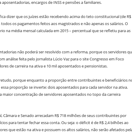
 aposentadorias, encargos de INSS e pensões a familiares.
ica dizer que os juízes estão recebendo acima do teto constitucional (de R$
ta todos os pagamentos feitos aos magistrados e não apenas os salários. O
rio na média mensal calculada em 2015 – percentual que se refletiu para as
ntadorias não poderá ser resolvido com a reforma, porque os servidores q
om análise feita pelo jornalista Lúcio Vaz para o site Congresso em Foco
ores de carreira na ativa e 10 mil aposentados e pensionistas.
obretudo, porque enquanto a proporção entre contribuintes e beneficiários n
ssa proporção se inverte: dois aposentados para cada servidor na ativa.
e a maior concentração de servidores aposentados no topo da carreira
al, Câmara e Senado arrecadam R$ 718 milhões de seus contribuintes por
os para tentar fechar essa conta. Ou seja: o déficit é de R$ 2,4 bilhões ao
ores que estão na ativa e possuem os altos salários, não serão afetados pel