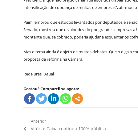
Previdência, que não prejudicariam direitos dos trabalhadore
intensificação de cobrança de multas de empresas”, afirmou o
Paim lembrou que estudos levantados por deputados e senador
Senado, mostrou que o valor devido por grandes empresas à Un
montante que, se cobrado, poderia ajudar a esquentar os cofre
Mas o tema ainda é objeto de muitos debates. Que o diga a con
proposta da reforma na Câmara.
Rede Brasil Atual
Gostou? Compartilhe agora:
Navegação
Anterior
Artigo
Vitória: Caixa continua 100% pública
de
Anterior: