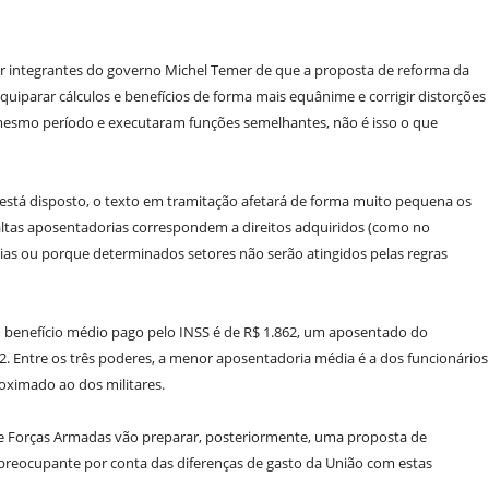
r integrantes do governo Michel Temer de que a proposta de reforma da
quiparar cálculos e benefícios de forma mais equânime e corrigir distorções
 mesmo período e executaram funções semelhantes, não é isso o que
está disposto, o texto em tramitação afetará de forma muito pequena os
 altas aposentadorias correspondem a direitos adquiridos (como no
rias ou porque determinados setores não serão atingidos pelas regras
o benefício médio pago pelo INSS é de R$ 1.862, um aposentado do
32. Entre os três poderes, a menor aposentadoria média é a dos funcionários
roximado ao dos militares.
a e Forças Armadas vão preparar, posteriormente, uma proposta de
a preocupante por conta das diferenças de gasto da União com estas