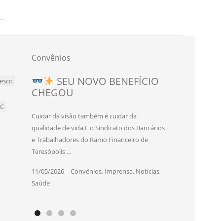
Convênios
Novo convênio para
SEU NOVO BENEFÍCIO
esco
CHEGOU
bancários e bancárias de
Teresópolis!
BC
Cuidar da visão também é cuidar da
O Sindicato dos Bancários e Trabalhadores
qualidade de vida.E o Sindicato dos Bancários
do Ramo Financeiro de Teresópolis firmou
e Trabalhadores do Ramo Financeiro de
um novo convênio com o SEC Studio
Teresópolis …
Eduardo Cruz, …
11/05/2026
|
Convênios
,
Imprensa
,
Notícias
,
06/03/2026
|
Convênios
,
Imprensa
,
Notícias
,
Saúde
Saúde