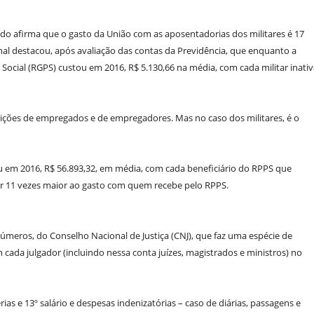
ado afirma que o gasto da União com as aposentadorias dos militares é 17
l destacou, após avaliação das contas da Previdência, que enquanto a
Social (RGPS) custou em 2016, R$ 5.130,66 na média, com cada militar inati
buições de empregados e de empregadores. Mas no caso dos militares, é o
m 2016, R$ 56.893,32, em média, com cada beneficiário do RPPS que
lor 11 vezes maior ao gasto com quem recebe pelo RPPS.
 Números, do Conselho Nacional de Justiça (CNJ), que faz uma espécie de
cada julgador (incluindo nessa conta juízes, magistrados e ministros) no
rias e 13º salário e despesas indenizatórias – caso de diárias, passagens e