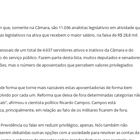
 que, somente na Câmara, são 11.036 analistas legislativos em atividade q
s legislativos na ativa que recebem o maior salário, na faixa de R$ 28,8 mil.
ssoais de um total de 4.637 servidores ativos e inativos da Câmara e do
do serviço público. Fazem parte desta lista, muitos deputados e senadores
ções, mas o número de aposentados que percebem valores privilegiados
de forma que torne mais razoáveis estas aposentadorias de forma bem
olvido por cada um. Reforma que deixa de fora determinadas categorias nã
aís”, afirmou o cientista político Ricardo Campos. Campos está
, principalmente, em relação ao fato de os militares ficarem de fora.
 Previdência ou falar em reduzir privilégios, apenas. Nós também não
 serem debatidas outras opções com a sociedade para resolver as contas da