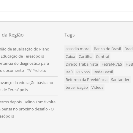
s da Região
Tags
assedio moral
Banco do Brasil
Brad
nião de atualização do Plano
 Educação de Teresópolis
Caixa
Cartilha
Contraf
rtância do diagnóstico para
Direito Trabalhista
Fetraf-RJ/ES
HS
o documento - TV Prefeito
Itaú
PLS 555
Rede Brasil
Reforma da Previdência
Santander
avanço da educação básica no
terceirização
Vídeos
io de Teresópolis
etros depois, Delino Tomé volta
já pensa no próximo desafio - O
esópolis