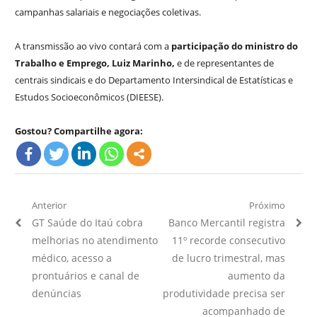
campanhas salariais e negociações coletivas.
A transmissão ao vivo contará com a
participação do ministro do
Trabalho e Emprego, Luiz Marinho,
e de representantes de
centrais sindicais e do Departamento Intersindical de Estatísticas e
Estudos Socioeconômicos (DIEESE).
Gostou? Compartilhe agora:
Navegação
Anterior
Próximo
Artigo
Próximo
GT Saúde do Itaú cobra
Banco Mercantil registra
de
Anterior:
Artigo:
melhorias no atendimento
11º recorde consecutivo
Post
médico, acesso a
de lucro trimestral, mas
prontuários e canal de
aumento da
denúncias
produtividade precisa ser
acompanhado de