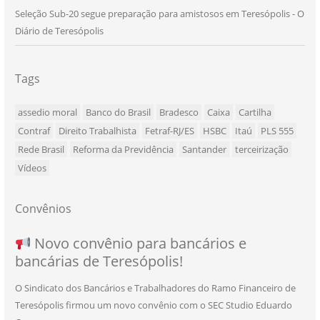
Seleção Sub-20 segue preparação para amistosos em Teresópolis - O
Diário de Teresópolis
Tags
assedio moral
Banco do Brasil
Bradesco
Caixa
Cartilha
Contraf
Direito Trabalhista
Fetraf-RJ/ES
HSBC
Itaú
PLS 555
Rede Brasil
Reforma da Previdência
Santander
terceirização
Vídeos
Convênios
NOVO CONVÊNIO PARA VOCÊ, BANCÁRIO
Convênio com a Rede de Ensino Técnico e
Novo convênio para bancários e
SEU NOVO BENEFÍCIO CHEGOU
bancárias de Teresópolis!
E BANCÁRIA!
Centro de Qualificação Técnica
O Sindicato dos Bancários e Trabalhadores do Ramo Financeiro de
Teresópolis firmou um novo convênio com o SEC Studio Eduardo
11/05/2026
|
Convênios
,
Imprensa
,
Notícias
,
Saúde