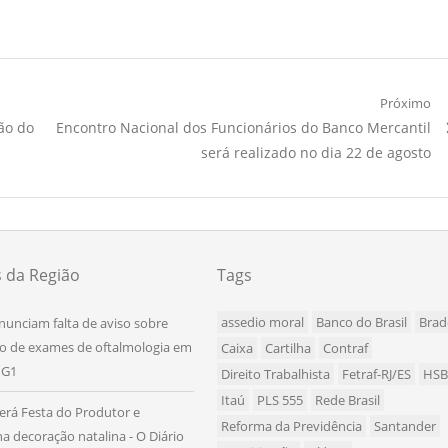
Próximo
Próximo
ção do
Encontro Nacional dos Funcionários do Banco Mercantil
Artigo:
será realizado no dia 22 de agosto
s da Região
Tags
assedio moral
Banco do Brasil
Brad
nunciam falta de aviso sobre
o de exames de oftalmologia em
Caixa
Cartilha
Contraf
 G1
Direito Trabalhista
Fetraf-RJ/ES
HS
Itaú
PLS 555
Rede Brasil
terá Festa do Produtor e
Reforma da Previdência
Santander
a decoração natalina - O Diário