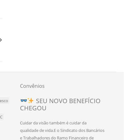
Convênios
Novo convênio para
SEU NOVO BENEFÍCIO
esco
CHEGOU
bancários e bancárias de
Teresópolis!
BC
Cuidar da visão também é cuidar da
O Sindicato dos Bancários e Trabalhadores
qualidade de vida.E o Sindicato dos Bancários
do Ramo Financeiro de Teresópolis firmou
e Trabalhadores do Ramo Financeiro de