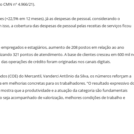
ão CMN nº 4.966/21).
ões (+22,5% em 12 meses). Já as despesas de pessoal, considerando o
sso, a cobertura das despesas de pessoal pelas receitas de serviços ficou
 empregados e estagiários, aumento de 208 postos em relação ao ano
izando 321 pontos de atendimento. A base de clientes cresceu em 600 mil n
as operações de crédito foram originadas nos canais digitais.
s (COE) do Mercantil, Vanderci Antônio da Silva, os números reforçam a
a em melhorias concretas para os trabalhadores. “O resultado expressivo d
, mostra que a produtividade e a atuação da categoria são fundamentais
o seja acompanhado de valorização, melhores condições de trabalho e