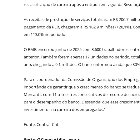
reclassificação de carteira após a entrada em vigor da Resoluç
As receitas de prestação de serviços totalizaram R$ 206,7 milh
pagamento da PLR, chegaram a R$ 182,9 milhões (+20,1%). Com i
em 113,0% no período.
O BMB encerrou junho de 2025 com 3.600 trabalhadores, entre
anterior. Também foram abertas 17 unidades no período, total
ano, chegando a 9,1 milhões. O banco informou ainda que 80% d
Para o coordenador da Comissão de Organização dos Empregado
importância de garantir que o crescimento do banco se traduz
Mercantil, com 11 trimestres consecutivos de recorde de lucro
para o desempenho do banco. É essencial que esse cresciment
investimentos na carreira dos empregados.”
Fonte: Contraf-Cut
Gostou? Compartilhe agora: