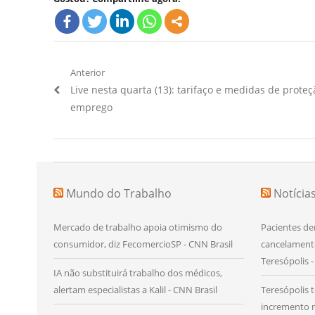
Navegação
Anterior
Artigo
Live nesta quarta (13): tarifaço e medidas de prote
de
Anterior:
emprego
Post
Mundo do Trabalho
Notícia
Mercado de trabalho apoia otimismo do
Pacientes de
consumidor, diz FecomercioSP - CNN Brasil
cancelament
Teresópolis -
IA não substituirá trabalho dos médicos,
alertam especialistas a Kalil - CNN Brasil
Teresópolis 
incremento n