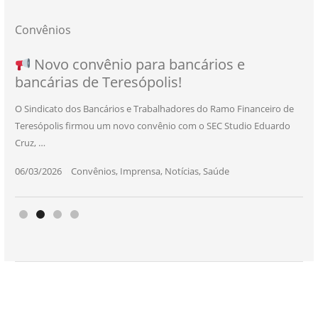
Convênios
NOVO CONVÊNIO PARA VOCÊ, BANCÁRIO
Convênio com a Rede de Ensino Técnico e
Novo convênio para bancários e
SEU NOVO BENEFÍCIO CHEGOU
bancárias de Teresópolis!
E BANCÁRIA!
Centro de Qualificação Técnica
O Sindicato dos Bancários e Trabalhadores do Ramo Financeiro de
Teresópolis firmou um novo convênio com o SEC Studio Eduardo
11/05/2026
|
Convênios
,
Imprensa
,
Notícias
,
Saúde
Cruz, …
24/10/2025
|
Convênios
,
Educação
06/03/2026
25/11/2025
|
|
Convênios
Convênios
,
,
Imprensa
Imprensa
,
,
Notícias
Notícias
,
,
Saúde
Saúde