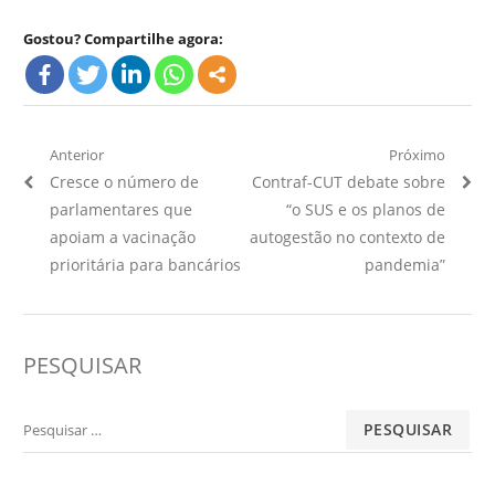
Gostou? Compartilhe agora:
Navegação
Anterior
Próximo
Artigo
Próximo
Cresce o número de
Contraf-CUT debate sobre
de
Anterior:
Artigo:
parlamentares que
“o SUS e os planos de
Post
apoiam a vacinação
autogestão no contexto de
prioritária para bancários
pandemia”
PESQUISAR
Pesquisar
por: