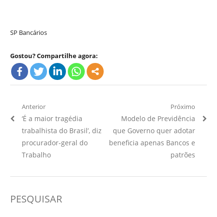
SP Bancários
Gostou? Compartilhe agora:
Navegação
Anterior
Próximo
Artigo
Próximo
‘É a maior tragédia
Modelo de Previdência
de
Anterior:
Artigo:
trabalhista do Brasil’, diz
que Governo quer adotar
Post
procurador-geral do
beneficia apenas Bancos e
Trabalho
patrões
PESQUISAR