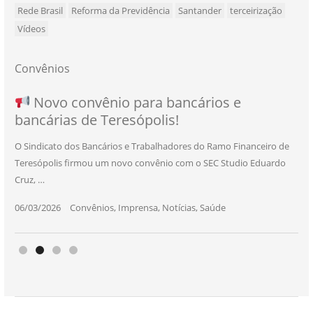
Rede Brasil
Reforma da Previdência
Santander
terceirização
Vídeos
Convênios
NOVO CONVÊNIO PARA VOCÊ, BANCÁRIO
Convênio com a Rede de Ensino Técnico e
Novo convênio para bancários e
SEU NOVO BENEFÍCIO CHEGOU
bancárias de Teresópolis!
E BANCÁRIA!
Centro de Qualificação Técnica
O Sindicato dos Bancários e Trabalhadores do Ramo Financeiro de
Teresópolis firmou um novo convênio com o SEC Studio Eduardo
11/05/2026
|
Convênios
,
Imprensa
,
Notícias
,
Saúde
Cruz, …
24/10/2025
|
Convênios
,
Educação
06/03/2026
25/11/2025
|
|
Convênios
Convênios
,
,
Imprensa
Imprensa
,
,
Notícias
Notícias
,
,
Saúde
Saúde