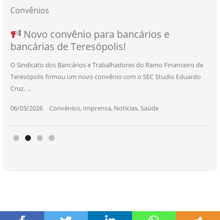
Convênios
NOVO CONVÊNIO PARA VOCÊ, BANCÁRIO
Convênio com a Rede de Ensino Técnico e
Novo convênio para bancários e
SEU NOVO BENEFÍCIO CHEGOU
bancárias de Teresópolis!
E BANCÁRIA!
Centro de Qualificação Técnica
O Sindicato dos Bancários e Trabalhadores do Ramo Financeiro de
Teresópolis firmou um novo convênio com o SEC Studio Eduardo
11/05/2026
|
Convênios
,
Imprensa
,
Notícias
,
Saúde
Cruz, …
24/10/2025
|
Convênios
,
Educação
06/03/2026
25/11/2025
|
|
Convênios
Convênios
,
,
Imprensa
Imprensa
,
,
Notícias
Notícias
,
,
Saúde
Saúde