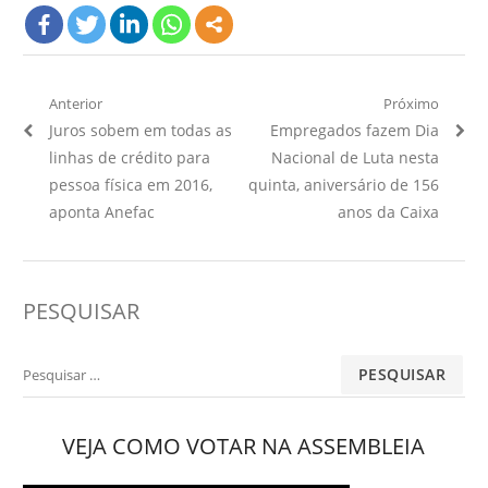
Navegação
Anterior
Próximo
Artigo
Próximo
Juros sobem em todas as
Empregados fazem Dia
de
Anterior:
Artigo:
linhas de crédito para
Nacional de Luta nesta
Post
pessoa física em 2016,
quinta, aniversário de 156
aponta Anefac
anos da Caixa
PESQUISAR
Pesquisar
por:
VEJA COMO VOTAR NA ASSEMBLEIA