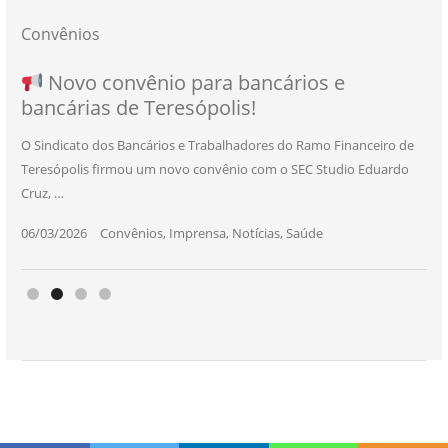
Convênios
NOVO CONVÊNIO PARA VOCÊ, BANCÁRIO
Convênio com a Rede de Ensino Técnico e
Novo convênio para bancários e
SEU NOVO BENEFÍCIO CHEGOU
bancárias de Teresópolis!
E BANCÁRIA!
Centro de Qualificação Técnica
O Sindicato dos Bancários e Trabalhadores do Ramo Financeiro de
Teresópolis firmou um novo convênio com o SEC Studio Eduardo
11/05/2026
|
Convênios
,
Imprensa
,
Notícias
,
Saúde
Cruz, …
24/10/2025
|
Convênios
,
Educação
06/03/2026
25/11/2025
|
|
Convênios
Convênios
,
,
Imprensa
Imprensa
,
,
Notícias
Notícias
,
,
Saúde
Saúde