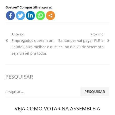
Gostou? Compartilhe agora:
Navegação
Anterior
Próximo
Artigo
Próximo
Empregados querem um
Santander vai pagar PLR e
de
Anterior:
Artigo:
Saúde Caixa melhor e que
PPE no dia 29 de setembro
Post
seja viável pra todos
PESQUISAR
Pesquisar
por:
VEJA COMO VOTAR NA ASSEMBLEIA