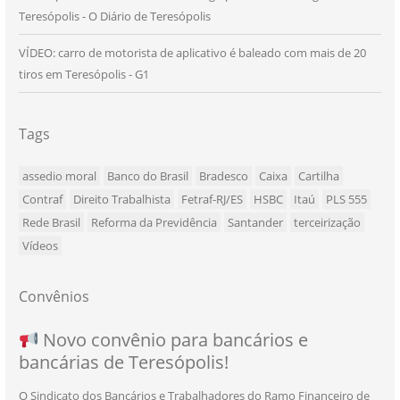
Teresópolis - O Diário de Teresópolis
VÍDEO: carro de motorista de aplicativo é baleado com mais de 20
tiros em Teresópolis - G1
Tags
assedio moral
Banco do Brasil
Bradesco
Caixa
Cartilha
Contraf
Direito Trabalhista
Fetraf-RJ/ES
HSBC
Itaú
PLS 555
Rede Brasil
Reforma da Previdência
Santander
terceirização
Vídeos
Convênios
NOVO CONVÊNIO PARA VOCÊ, BANCÁRIO
Convênio com a Rede de Ensino Técnico e
Novo convênio para bancários e
SEU NOVO BENEFÍCIO CHEGOU
bancárias de Teresópolis!
E BANCÁRIA!
Centro de Qualificação Técnica
O Sindicato dos Bancários e Trabalhadores do Ramo Financeiro de