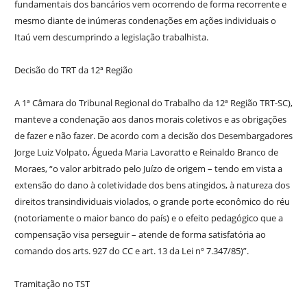
fundamentais dos bancários vem ocorrendo de forma recorrente e
mesmo diante de inúmeras condenações em ações individuais o
Itaú vem descumprindo a legislação trabalhista.
Decisão do TRT da 12ª Região
A 1ª Câmara do Tribunal Regional do Trabalho da 12ª Região TRT-SC),
manteve a condenação aos danos morais coletivos e as obrigações
de fazer e não fazer. De acordo com a decisão dos Desembargadores
Jorge Luiz Volpato, Águeda Maria Lavoratto e Reinaldo Branco de
Moraes, “o valor arbitrado pelo Juízo de origem – tendo em vista a
extensão do dano à coletividade dos bens atingidos, à natureza dos
direitos transindividuais violados, o grande porte econômico do réu
(notoriamente o maior banco do país) e o efeito pedagógico que a
compensação visa perseguir – atende de forma satisfatória ao
comando dos arts. 927 do CC e art. 13 da Lei nº 7.347/85)”.
Tramitação no TST