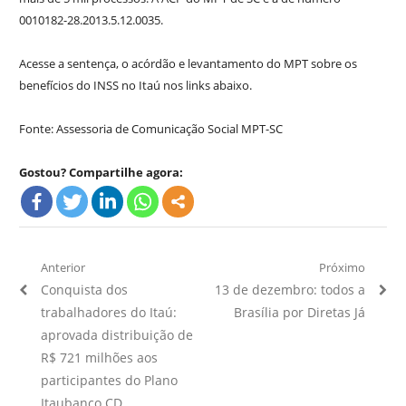
0010182-28.2013.5.12.0035.
Acesse a sentença, o acórdão e levantamento do MPT sobre os
benefícios do INSS no Itaú nos links abaixo.
Fonte: Assessoria de Comunicação Social MPT-SC
Gostou? Compartilhe agora:
Navegação
Anterior
Próximo
Artigo
Próximo
Conquista dos
13 de dezembro: todos a
de
Anterior:
Artigo:
trabalhadores do Itaú:
Brasília por Diretas Já
Post
aprovada distribuição de
R$ 721 milhões aos
participantes do Plano
Itaubanco CD