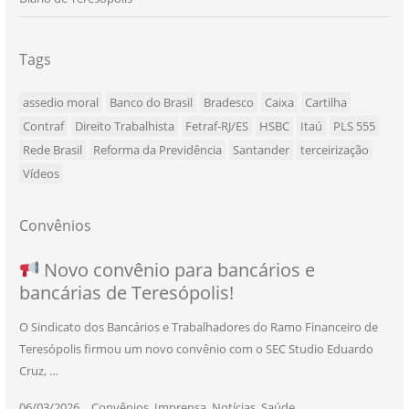
Tags
assedio moral
Banco do Brasil
Bradesco
Caixa
Cartilha
Contraf
Direito Trabalhista
Fetraf-RJ/ES
HSBC
Itaú
PLS 555
Rede Brasil
Reforma da Previdência
Santander
terceirização
Vídeos
Convênios
NOVO CONVÊNIO PARA VOCÊ, BANCÁRIO
Convênio com a Rede de Ensino Técnico e
Novo convênio para bancários e
SEU NOVO BENEFÍCIO CHEGOU
bancárias de Teresópolis!
E BANCÁRIA!
Centro de Qualificação Técnica
O Sindicato dos Bancários e Trabalhadores do Ramo Financeiro de
Teresópolis firmou um novo convênio com o SEC Studio Eduardo
11/05/2026
|
Convênios
,
Imprensa
,
Notícias
,
Saúde
Cruz, …
24/10/2025
|
Convênios
,
Educação
06/03/2026
25/11/2025
|
|
Convênios
Convênios
,
,
Imprensa
Imprensa
,
,
Notícias
Notícias
,
,
Saúde
Saúde