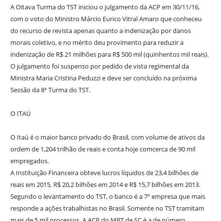
A Oitava Turma do TST iniciou o julgamento da ACP em 30/11/16,
com o voto do Ministro Márcio Eurico Vitral Amaro que conheceu
do recurso de revista apenas quanto a indenização por danos
morais coletivo, e no mérito deu provimento para reduzir a
indenização de R$ 21 milhões para R$ 500 mil (quinhentos mil reais).
O julgamento foi suspenso por pedido de vista regimental da
Ministra Maria Cristina Peduzzi e deve ser concluído na próxima
Sessão da 8ª Turma do TST.
O ITAÚ
O Itaú é o maior banco privado do Brasil, com volume de ativos da
ordem de 1,204 trilhão de reais e conta hoje comcerca de 90 mil
empregados.
A Instituição Financeira obteve lucros líquidos de 23,4 bilhões de
reais em 2015, R$ 20,2 bilhões em 2014 e R$ 15,7 bilhões em 2013.
Segundo o levantamento do TST, o banco é a 7º empresa que mais
responde a ações trabalhistas no Brasil. Somente no TST tramitam
mais de 5 mil processos. A ACP do MPT de SC é a de número