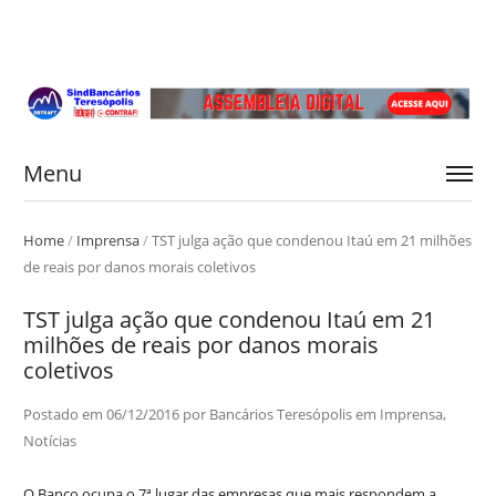
Menu
Home
/
Imprensa
/
TST julga ação que condenou Itaú em 21 milhões
de reais por danos morais coletivos
TST julga ação que condenou Itaú em 21
milhões de reais por danos morais
coletivos
Postado em
06/12/2016
por
Bancários Teresópolis
em
Imprensa
,
Notícias
O Banco ocupa o 7ª lugar das empresas que mais respondem a