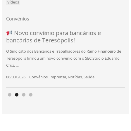
Vídeos
Convênios
NOVO CONVÊNIO PARA VOCÊ, BANCÁRIO
Convênio com a Rede de Ensino Técnico e
Novo convênio para bancários e
SEU NOVO BENEFÍCIO CHEGOU
bancárias de Teresópolis!
E BANCÁRIA!
Centro de Qualificação Técnica
O Sindicato dos Bancários e Trabalhadores do Ramo Financeiro de
Teresópolis firmou um novo convênio com o SEC Studio Eduardo
11/05/2026
|
Convênios
,
Imprensa
,
Notícias
,
Saúde
Cruz, …
24/10/2025
|
Convênios
,
Educação
06/03/2026
25/11/2025
|
|
Convênios
Convênios
,
,
Imprensa
Imprensa
,
,
Notícias
Notícias
,
,
Saúde
Saúde