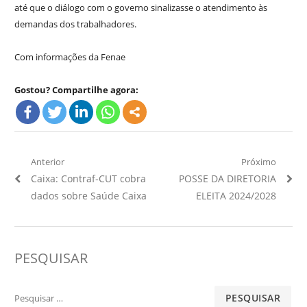
até que o diálogo com o governo sinalizasse o atendimento às
demandas dos trabalhadores.
Com informações da Fenae
Gostou? Compartilhe agora:
Navegação
Anterior
Próximo
Artigo
Próximo
Caixa: Contraf-CUT cobra
POSSE DA DIRETORIA
de
Anterior:
Artigo:
dados sobre Saúde Caixa
ELEITA 2024/2028
Post
PESQUISAR
Pesquisar