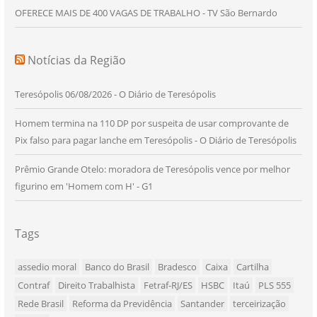
OFERECE MAIS DE 400 VAGAS DE TRABALHO - TV São Bernardo
Notícias da Região
Teresópolis 06/08/2026 - O Diário de Teresópolis
Homem termina na 110 DP por suspeita de usar comprovante de
Pix falso para pagar lanche em Teresópolis - O Diário de Teresópolis
Prêmio Grande Otelo: moradora de Teresópolis vence por melhor
figurino em 'Homem com H' - G1
Tags
assedio moral
Banco do Brasil
Bradesco
Caixa
Cartilha
Contraf
Direito Trabalhista
Fetraf-RJ/ES
HSBC
Itaú
PLS 555
Rede Brasil
Reforma da Previdência
Santander
terceirização