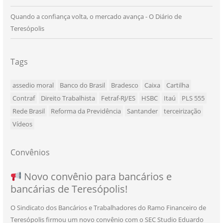
Quando a confiança volta, o mercado avança - O Diário de
Teresópolis
Tags
assedio moral
Banco do Brasil
Bradesco
Caixa
Cartilha
Contraf
Direito Trabalhista
Fetraf-RJ/ES
HSBC
Itaú
PLS 555
Rede Brasil
Reforma da Previdência
Santander
terceirização
Vídeos
Convênios
NOVO CONVÊNIO PARA VOCÊ, BANCÁRIO
Convênio com a Rede de Ensino Técnico e
Novo convênio para bancários e
SEU NOVO BENEFÍCIO CHEGOU
bancárias de Teresópolis!
E BANCÁRIA!
Centro de Qualificação Técnica
O Sindicato dos Bancários e Trabalhadores do Ramo Financeiro de
Teresópolis firmou um novo convênio com o SEC Studio Eduardo