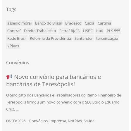
Tags
assedio moral
Banco do Brasil
Bradesco
Caixa
Cartilha
Contraf
Direito Trabalhista
Fetraf-RJ/ES
HSBC
Itaú
PLS 555
Rede Brasil
Reforma da Previdência
Santander
terceirização
Vídeos
Convênios
NOVO CONVÊNIO PARA VOCÊ, BANCÁRIO
Convênio com a Rede de Ensino Técnico e
Novo convênio para bancários e
SEU NOVO BENEFÍCIO CHEGOU
bancárias de Teresópolis!
E BANCÁRIA!
Centro de Qualificação Técnica
O Sindicato dos Bancários e Trabalhadores do Ramo Financeiro de
Teresópolis firmou um novo convênio com o SEC Studio Eduardo
11/05/2026
|
Convênios
,
Imprensa
,
Notícias
,
Saúde
Cruz, …
24/10/2025
|
Convênios
,
Educação
06/03/2026
25/11/2025
|
|
Convênios
Convênios
,
,
Imprensa
Imprensa
,
,
Notícias
Notícias
,
,
Saúde
Saúde