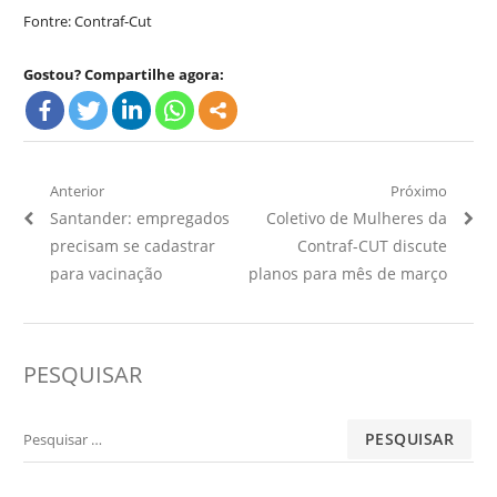
Fontre: Contraf-Cut
Gostou? Compartilhe agora:
Navegação
Anterior
Próximo
Artigo
Próximo
Santander: empregados
Coletivo de Mulheres da
de
Anterior:
Artigo:
precisam se cadastrar
Contraf-CUT discute
Post
para vacinação
planos para mês de março
PESQUISAR
Pesquisar
por: