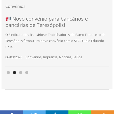
Convênios
NOVO CONVÊNIO PARA VOCÊ, BANCÁRIO
Convênio com a Rede de Ensino Técnico e
Novo convênio para bancários e
SEU NOVO BENEFÍCIO CHEGOU
bancárias de Teresópolis!
E BANCÁRIA!
Centro de Qualificação Técnica
O Sindicato dos Bancários e Trabalhadores do Ramo Financeiro de
Teresópolis firmou um novo convênio com o SEC Studio Eduardo
11/05/2026
|
Convênios
,
Imprensa
,
Notícias
,
Saúde
Cruz, …
24/10/2025
|
Convênios
,
Educação
06/03/2026
25/11/2025
|
|
Convênios
Convênios
,
,
Imprensa
Imprensa
,
,
Notícias
Notícias
,
,
Saúde
Saúde