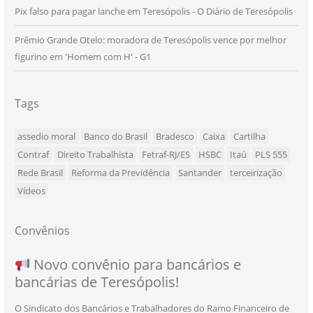
Pix falso para pagar lanche em Teresópolis - O Diário de Teresópolis
Prêmio Grande Otelo: moradora de Teresópolis vence por melhor
figurino em 'Homem com H' - G1
Tags
assedio moral
Banco do Brasil
Bradesco
Caixa
Cartilha
Contraf
Direito Trabalhista
Fetraf-RJ/ES
HSBC
Itaú
PLS 555
Rede Brasil
Reforma da Previdência
Santander
terceirização
Vídeos
Convênios
NOVO CONVÊNIO PARA VOCÊ, BANCÁRIO
Convênio com a Rede de Ensino Técnico e
Novo convênio para bancários e
SEU NOVO BENEFÍCIO CHEGOU
bancárias de Teresópolis!
E BANCÁRIA!
Centro de Qualificação Técnica
O Sindicato dos Bancários e Trabalhadores do Ramo Financeiro de