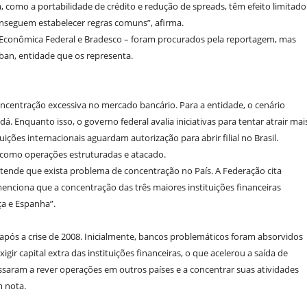
 como a portabilidade de crédito e redução de spreads, têm efeito limitado
nseguem estabelecer regras comuns”, afirma.
a Econômica Federal e Bradesco – foram procurados pela reportagem, mas
ban, entidade que os representa.
oncentração excessiva no mercado bancário. Para a entidade, o cenário
 Enquanto isso, o governo federal avalia iniciativas para tentar atrair mai
ições internacionais aguardam autorização para abrir filial no Brasil.
 como operações estruturadas e atacado.
ende que exista problema de concentração no País. A Federação cita
nciona que a concentração das três maiores instituições financeiras
ça e Espanha”.
ós a crise de 2008. Inicialmente, bancos problemáticos foram absorvidos
igir capital extra das instituições financeiras, o que acelerou a saída de
ssaram a rever operações em outros países e a concentrar suas atividades
m nota.