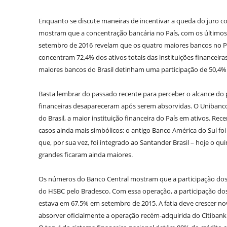
Enquanto se discute maneiras de incentivar a queda do juro 
mostram que a concentração bancária no País, com os últimos n
setembro de 2016 revelam que os quatro maiores bancos no Paí
concentram 72,4% dos ativos totais das instituições financeir
maiores bancos do Brasil detinham uma participação de 50,4% n
Basta lembrar do passado recente para perceber o alcance do pr
financeiras desapareceram após serem absorvidas. O Unibanco,
do Brasil, a maior instituição financeira do País em ativos. R
casos ainda mais simbólicos: o antigo Banco América do Sul fo
que, por sua vez, foi integrado ao Santander Brasil – hoje o q
grandes ficaram ainda maiores.
Os números do Banco Central mostram que a participação dos
do HSBC pelo Bradesco. Com essa operação, a participação do
estava em 67,5% em setembro de 2015. A fatia deve crescer n
absorver oficialmente a operação recém-adquirida do Citibank B