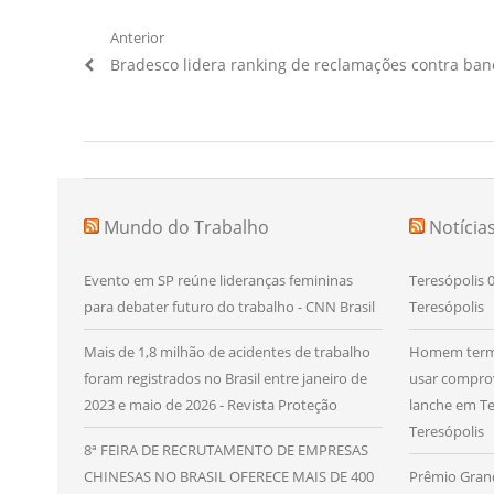
Navegação
Anterior
Artigo
Bradesco lidera ranking de reclamações contra ban
de
Anterior:
Post
Mundo do Trabalho
Notícia
Evento em SP reúne lideranças femininas
Teresópolis 0
para debater futuro do trabalho - CNN Brasil
Teresópolis
Mais de 1,8 milhão de acidentes de trabalho
Homem termi
foram registrados no Brasil entre janeiro de
usar comprov
2023 e maio de 2026 - Revista Proteção
lanche em Ter
Teresópolis
8ª FEIRA DE RECRUTAMENTO DE EMPRESAS
CHINESAS NO BRASIL OFERECE MAIS DE 400
Prêmio Gran