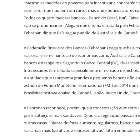
“Mesmo as medidas do governo para incentivar a concorrência,
num setor que não tem um cartel, mas onde poucos atores co
Todos os quatro maiores bancos – Banco do Brasil, Itaú, Caix
não se pronunciaram. Alegam que o tema é tratada pela Febra
Febraban diz que País segue padrão da Austrália e do Canadá
A Federação Brasileira dos Bancos (Febraban) nega que haja c
nacional é semelhante ao de economias como Austrália e Canadá.
bancos estrangeiros. Segundo o Banco Central (BC), duas institu
Interessados têm olhado especialmente o mercado de nichos,
A entidade que representa grandes e pequenos bancos não ent
estudo do Fundo Monetário Internacional (FMI) de 2014 que me
brasileiras “estava abaixo do Canadá, Japão, Reino Unido, Fran
A Febraban reconhece, porém, que a concentração aumentou ap
por instituições mais saudáveis. Depois, a regulação passou a ex
outras casas. “Diante do forte aumento regulatório, bancos pa
nas áreas mais lucrativas e representativas”, cita a entidade, e