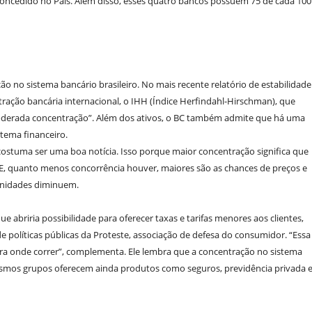
concedido no País. Além disso, esses quatro bancos possuem 75 de cada 100
o no sistema bancário brasileiro. No mais recente relatório de estabilidade
ntração bancária internacional, o IHH (Índice Herfindahl-Hirschman), que
derada concentração”. Além dos ativos, o BC também admite que há uma
tema financeiro.
ostuma ser uma boa notícia. Isso porque maior concentração significa que
, quanto menos concorrência houver, maiores são as chances de preços e
unidades diminuem.
abriria possibilidade para oferecer taxas e tarifas menores aos clientes,
de políticas públicas da Proteste, associação de defesa do consumidor. “Essa
a onde correr”, complementa. Ele lembra que a concentração no sistema
mesmos grupos oferecem ainda produtos como seguros, previdência privada 