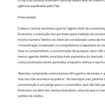
O top 4 do sistema financeiro nacional detém 80% do crédito 
agências espalhadas pelo País.
Preocupação
O Banco Central reconhece que há “algum nível” de concentraçã
financeira, a instituição cita um índice para medição da conce
mostra número “dentro do intervalo considerado como de mo
“concentração moderada” nos empréstimos e depósitos do sis
Para os consumidores, a concentração de qualquer setor não c
menos agentes detêm uma fatia mais expressiva do mercado. E
custos praticados serem parecidos, enquanto ofertas e oport
“Bancões comprando outros bancos têm ganhos de escala, o que 
mas isso não acontece na prática”, diz Henrique Lian, gerente 
concentração é um perigo para o consumidor, que não tem par
financeiro vai além dos serviços bancários, uma vez que os 
cartões de crédito.