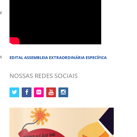
l
es
EDITAL ASSEMBLEIA EXTRAORDINÁRIA ESPECÍFICA
NOSSAS REDES SOCIAIS
twitter
facebook
flickr
youtube
instagram