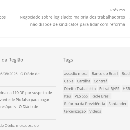
Próximo
Próximo
cos
Negociado sobre legislado: maioria dos trabalhadores
Artigo:
não dispõe de sindicatos para lidar com reforma
s da Região
Tags
assedio moral
Banco do Brasil
Brad
6/08/2026 - O Diário de
Caixa
Cartilha
Contraf
Direito Trabalhista
Fetraf-RJ/ES
HS
na na 110 DP por suspeita de
Itaú
PLS 555
Rede Brasil
ante de Pix falso para pagar
Reforma da Previdência
Santander
esópolis - O Diário de
terceirização
Vídeos
de Otelo: moradora de