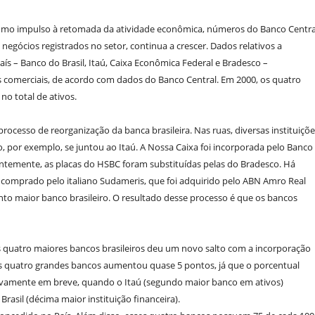
como impulso à retomada da atividade econômica, números do Banco Centra
egócios registrados no setor, continua a crescer. Dados relativos a
s – Banco do Brasil, Itaú, Caixa Econômica Federal e Bradesco –
as comerciais, de acordo com dados do Banco Central. Em 2000, os quatro
o total de ativos.
ocesso de reorganização da banca brasileira. Nas ruas, diversas instituiçõ
 por exemplo, se juntou ao Itaú. A Nossa Caixa foi incorporada pelo Banco
ecentemente, as placas do HSBC foram substituídas pelas do Bradesco. Há
i comprado pelo italiano Sudameris, que foi adquirido pelo ABN Amro Real
uinto maior banco brasileiro. O resultado desse processo é que os bancos
 quatro maiores bancos brasileiros deu um novo salto com a incorporação
s quatro grandes bancos aumentou quase 5 pontos, já que o porcentual
ovamente em breve, quando o Itaú (segundo maior banco em ativos)
rasil (décima maior instituição financeira).