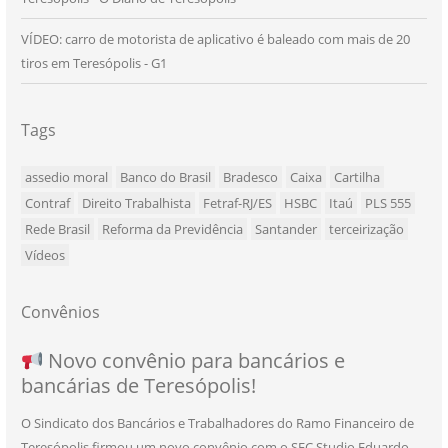
VÍDEO: carro de motorista de aplicativo é baleado com mais de 20
tiros em Teresópolis - G1
Tags
assedio moral
Banco do Brasil
Bradesco
Caixa
Cartilha
Contraf
Direito Trabalhista
Fetraf-RJ/ES
HSBC
Itaú
PLS 555
Rede Brasil
Reforma da Previdência
Santander
terceirização
Vídeos
Convênios
NOVO CONVÊNIO PARA VOCÊ, BANCÁRIO
Convênio com a Rede de Ensino Técnico e
Novo convênio para bancários e
SEU NOVO BENEFÍCIO CHEGOU
bancárias de Teresópolis!
E BANCÁRIA!
Centro de Qualificação Técnica
O Sindicato dos Bancários e Trabalhadores do Ramo Financeiro de
Teresópolis firmou um novo convênio com o SEC Studio Eduardo