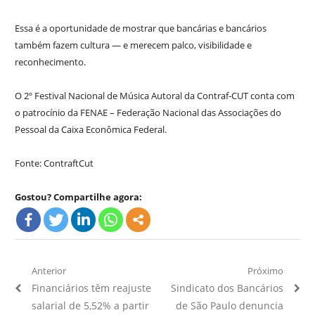
Essa é a oportunidade de mostrar que bancárias e bancários
também fazem cultura — e merecem palco, visibilidade e
reconhecimento.
O 2º Festival Nacional de Música Autoral da Contraf-CUT conta com
o patrocínio da FENAE – Federação Nacional das Associações do
Pessoal da Caixa Econômica Federal.
Fonte: ContraftCut
Gostou? Compartilhe agora:
Navegação
Anterior
Próximo
Artigo
Próximo
Financiários têm reajuste
Sindicato dos Bancários
de
Anterior:
Artigo:
salarial de 5,52% a partir
de São Paulo denuncia