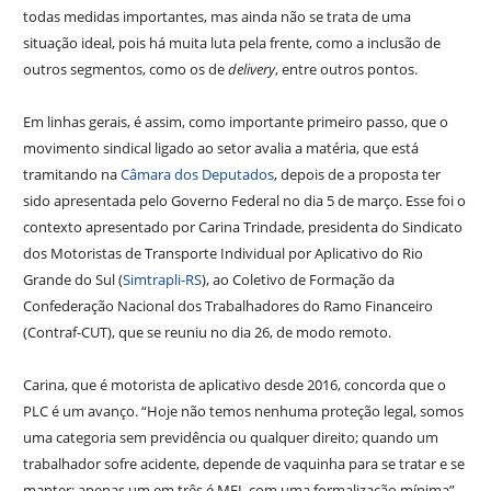
todas medidas importantes, mas ainda não se trata de uma
situação ideal, pois há muita luta pela frente, como a inclusão de
outros segmentos, como os de
delivery
, entre outros pontos.
Em linhas gerais, é assim, como importante primeiro passo, que o
movimento sindical ligado ao setor avalia a matéria, que está
tramitando na
Câmara dos Deputados
, depois de a proposta ter
sido apresentada pelo Governo Federal no dia 5 de março. Esse foi o
contexto apresentado por Carina Trindade, presidenta do Sindicato
dos Motoristas de Transporte Individual por Aplicativo do Rio
Grande do Sul (
Simtrapli-RS
), ao Coletivo de Formação da
Confederação Nacional dos Trabalhadores do Ramo Financeiro
(Contraf-CUT), que se reuniu no dia 26, de modo remoto.
Carina, que é motorista de aplicativo desde 2016, concorda que o
PLC é um avanço. “Hoje não temos nenhuma proteção legal, somos
uma categoria sem previdência ou qualquer direito; quando um
trabalhador sofre acidente, depende de vaquinha para se tratar e se
manter; apenas um em três é MEI, com uma formalização mínima”,