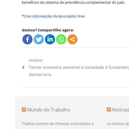
benefícios do sistema de previdência complementar do país.
*
Com informações de Associados Previ
Gostou? Compartilhe agora:
Navegação
Anterior
Artigo
Tornar economia acessível à sociedade é fundamen
de
Anterior:
democracia
Post
Mundo do Trabalho
Notícia
Triplica número de chineses autorizados a
Le Canton ab