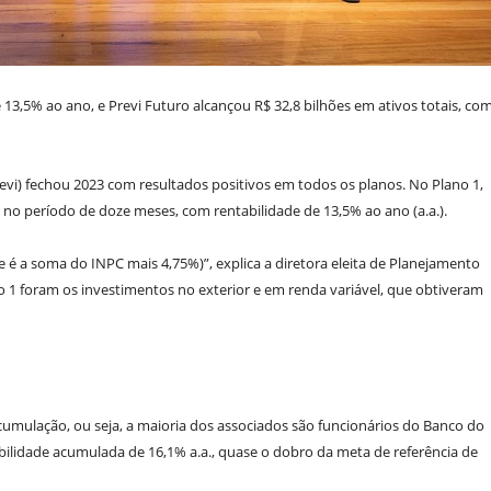
e 13,5% ao ano, e Previ Futuro alcançou R$ 32,8 bilhões em ativos totais, co
revi) fechou 2023 com resultados positivos em todos os planos. No Plano 1,
s no período de doze meses, com rentabilidade de 13,5% ao ano (a.a.).
e é a soma do INPC mais 4,75%)”, explica a diretora eleita de Planejamento
o 1 foram os investimentos no exterior e em renda variável, que obtiveram
cumulação, ou seja, a maioria dos associados são funcionários do Banco do
bilidade acumulada de 16,1% a.a., quase o dobro da meta de referência de