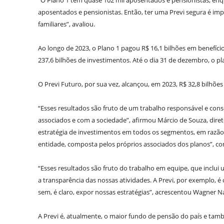
“O Plano 1 tem quase 102 mil aposentados e pensionistas, enqu
aposentados e pensionistas. Então, ter uma Previ segura é imp
familiares”, avaliou.
Ao longo de 2023, o Plano 1 pagou R$ 16,1 bilhões em benefíci
237,6 bilhões de investimentos. Até o dia 31 de dezembro, o pl
O Previ Futuro, por sua vez, alcançou, em 2023, R$ 32,8 bilhões
“Esses resultados são fruto de um trabalho responsável e con
associados e com a sociedade”, afirmou Márcio de Souza, diret
estratégia de investimentos em todos os segmentos, em razão 
entidade, composta pelos próprios associados dos planos”, c
“Esses resultados são fruto do trabalho em equipe, que inclui 
a transparência das nossas atividades. A Previ, por exemplo, 
sem, é claro, expor nossas estratégias”, acrescentou Wagner Na
A Previ é, atualmente, o maior fundo de pensão do país e tamb