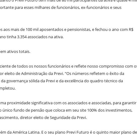
anto o Previ Futuro tem mais de 80 mil participantes da ativa e quase 4 mil
ortante para esses milhares de funcionários, ex-funcionários e seus
os aos mais de 100 mil aposentados e pensionistas, e fechou o ano com R$
ano tinha 3.354 associados na ativa.
 em ativos totais.
sciente de todos os nossos funcionários e reflete nosso compromisso com o
or eleito de Administração da Previ. “Os números refletem o êxito da
da governança sólida da Previ e da excelência do quadro técnico da
ompletou.
uma proximidade significativa com os associados e associadas, para garantir
é o único fundo de pensão que coloca em seu site 100% dos investimentos,
scimento, diretor eleito de Seguridade da Previ.
ém da América Latina. E o seu plano Previ Futuro é o quinto maior plano de