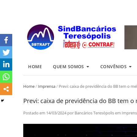
HOME
QUEM SOMOS
CONVÊNIOS
Home
/
Imprensa
/
Previ: caixa de previdência do BB tem o m
Previ: caixa de previdência do BB tem 
Postado em
14/03/2024
por
Bancários Teresópolis
em
Imprens