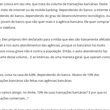
coloca em seu site, que trata do volume de transações bancárias. Deste
r meio de internet ou de mobile banking. Dependendo do banco, a internet 
dendo do banco, dependendo do grau de desenvolvimento tecnológico, is
o jovem de banco que não quer mais ir à agência bancária. Ele quer comprar
or telefone.
 Eles próprios têm declarado para a mídia que eles são baixamente afetad
rnet e nos auto-atendimentos das agências, porque os bancários há muito
pois nossa greve não é contra a população. Então, o auto-atendimento faz
arte desse volume… E as lotéricas, de uma maneira geral, que operam com
os, coisa na casa de 6,8%, dependendo do banco. Abaixo de 10% das
ções bancárias são feitas nas agências bancárias.
vamos atingir, no limite, 10% de suas transações bancárias? E por que os
iações comerciais…?