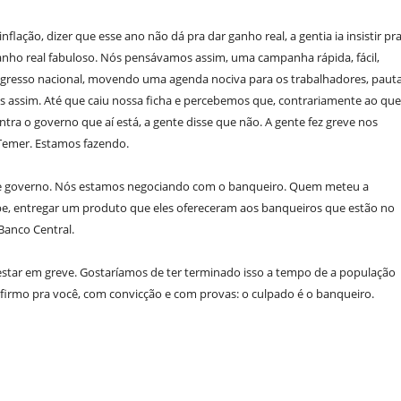
nflação, dizer que esse ano não dá pra dar ganho real, a gentia ia insistir pr
 ganho real fabuloso. Nós pensávamos assim, uma campanha rápida, fácil,
ngresso nacional, movendo uma agenda nociva para os trabalhadores, paut
 assim. Até que caiu nossa ficha e percebemos que, contrariamente ao que
tra o governo que aí está, a gente disse que não. A gente fez greve nos
Temer. Estamos fazendo.
r de governo. Nós estamos negociando com o banqueiro. Quem meteu a
e, entregar um produto que eles ofereceram aos banqueiros que estão no
Banco Central.
 estar em greve. Gostaríamos de ter terminado isso a tempo de a população
afirmo pra você, com convicção e com provas: o culpado é o banqueiro.