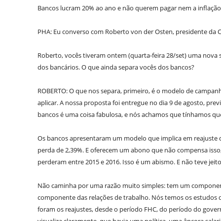
Bancos lucram 20% ao ano e não querem pagar nem a inflação. 
PHA: Eu converso com Roberto von der Osten, presidente da 
Roberto, vocês tiveram ontem (quarta-feira 28/set) uma nova 
dos bancários. O que ainda separa vocês dos bancos?
ROBERTO: O que nos separa, primeiro, é o modelo de campanha
aplicar. A nossa proposta foi entregue no dia 9 de agosto, prev
bancos é uma coisa fabulosa, e nós achamos que tínhamos que f
Os bancos apresentaram um modelo que implica em reajuste do
perda de 2,39%. E oferecem um abono que não compensa isso,
perderam entre 2015 e 2016. Isso é um abismo. E não teve jei
Não caminha por uma razão muito simples: tem um componen
componente das relações de trabalho. Nós temos os estudos d
foram os reajustes, desde o período FHC, do período do governo