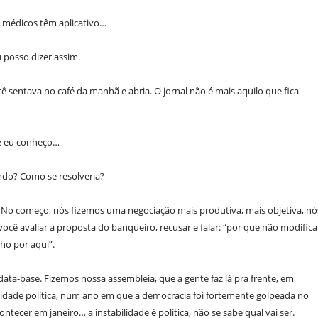
 médicos têm aplicativo…
 posso dizer assim.
cê sentava no café da manhã e abria. O jornal não é mais aquilo que fica
ue eu conheço…
ndo? Como se resolveria?
 No começo, nós fizemos uma negociação mais produtiva, mais objetiva, nó
ocê avaliar a proposta do banqueiro, recusar e falar: “por que não modifica
nho por aqui”.
ta-base. Fizemos nossa assembleia, que a gente faz lá pra frente, em
dade política, num ano em que a democracia foi fortemente golpeada no
tecer em janeiro… a instabilidade é política, não se sabe qual vai ser.