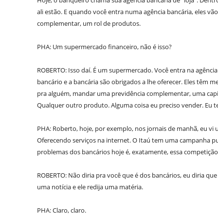
Hoje, o banqueiro chama sua agência bancária de “loja”. Dentr
ali estão. E quando você entra numa agência bancária, eles vão
complementar, um rol de produtos.
PHA: Um supermercado financeiro, não é isso?
ROBERTO: Isso daí. É um supermercado. Você entra na agência
bancário e a bancária são obrigados a lhe oferecer. Eles têm
pra alguém, mandar uma previdência complementar, uma capita
Qualquer outro produto. Alguma coisa eu preciso vender. Eu t
PHA: Roberto, hoje, por exemplo, nos jornais de manhã, eu vi 
Oferecendo serviços na internet. O Itaú tem uma campanha publ
problemas dos bancários hoje é, exatamente, essa competiçã
ROBERTO: Não diria pra você que é dos bancários, eu diria qu
uma notícia e ele redija uma matéria.
PHA: Claro, claro.