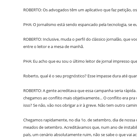
ROBERTO: Os advogados têm um aplicativo que faz petição, os
PHA: O jornalismo está sendo espancado pela tecnologia, se eu
ROBERTO: Inclusive, muda o perfil do clássico jornalão, que vo
entre o leitor e a mesa de manhã.
PHA: Eu acho que eu sou o último leitor de jornal impresso q
Roberto, qual é o seu prognóstico? Esse impasse dura até qua
ROBERTO: A gente acreditava que essa campanha seria rápida.
chegamos ao conflito mais objetivamente… O conflito era pra v
isso? Se não, vão nos obrigar a ir à greve. Não tem outro cami
Chegamos rapidamente, no dia 1o. de setembro, dia de nossa da
meados de setembro. Acreditávamos que, num ano de instabili
país, um cenário absolutamente ruim, não se sabe o que vai acon