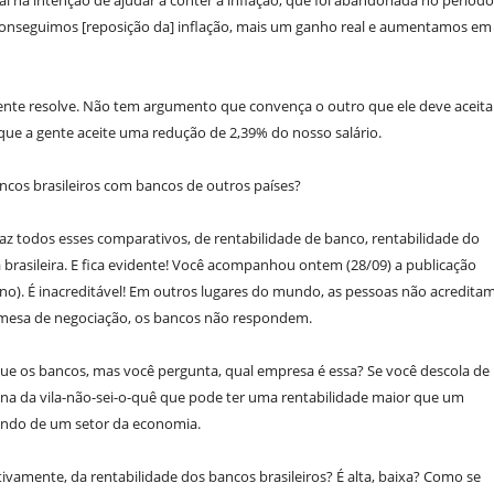
ial na intenção de ajudar a conter a inflação, que foi abandonada no período
onseguimos [reposição da] inflação, mais um ganho real e aumentamos em
 gente resolve. Não tem argumento que convença o outro que ele deve aceita
 que a gente aceite uma redução de 2,39% do nosso salário.
cos brasileiros com bancos de outros países?
 todos esses comparativos, de rentabilidade de banco, rentabilidade do
rasileira. E fica evidente! Você acompanhou ontem (28/09) a publicação
ano). É inacreditável! Em outros lugares do mundo, as pessoas não acredita
 mesa de negociação, os bancos não respondem.
ue os bancos, mas você pergunta, qual empresa é essa? Se você descola de
uina da vila-não-sei-o-quê que pode ter uma rentabilidade maior que um
ando de um setor da economia.
vamente, da rentabilidade dos bancos brasileiros? É alta, baixa? Como se