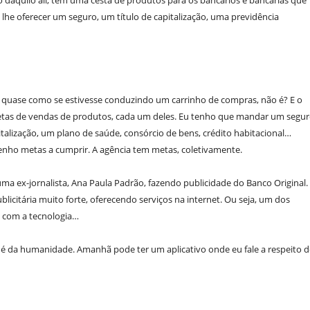
o daquilo ali, tem uma cesta de produtos para os bancários e bancárias que
 lhe oferecer um seguro, um título de capitalização, uma previdência
 quase como se estivesse conduzindo um carrinho de compras, não é? E o
 metas de vendas de produtos, cada um deles. Eu tenho que mandar um segu
lização, um plano de saúde, consórcio de bens, crédito habitacional…
enho metas a cumprir. A agência tem metas, coletivamente.
uma ex-jornalista, Ana Paula Padrão, fazendo publicidade do Banco Original.
icitária muito forte, oferecendo serviços na internet. Ou seja, um dos
o com a tecnologia…
e é da humanidade. Amanhã pode ter um aplicativo onde eu fale a respeito d