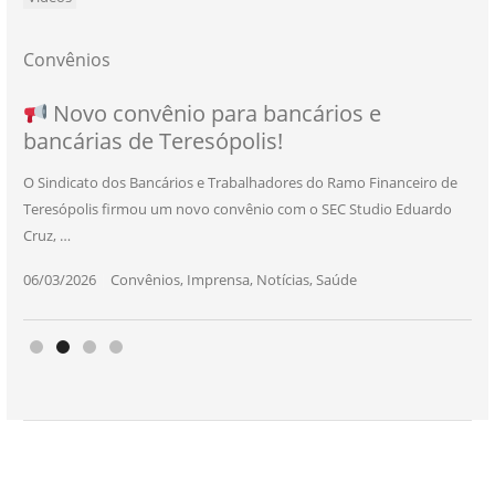
Convênios
NOVO CONVÊNIO PARA VOCÊ, BANCÁRIO
Convênio com a Rede de Ensino Técnico e
Novo convênio para bancários e
SEU NOVO BENEFÍCIO CHEGOU
bancárias de Teresópolis!
E BANCÁRIA!
Centro de Qualificação Técnica
O Sindicato dos Bancários e Trabalhadores do Ramo Financeiro de
Teresópolis firmou um novo convênio com o SEC Studio Eduardo
11/05/2026
|
Convênios
,
Imprensa
,
Notícias
,
Saúde
Cruz, …
24/10/2025
|
Convênios
,
Educação
06/03/2026
25/11/2025
|
|
Convênios
Convênios
,
,
Imprensa
Imprensa
,
,
Notícias
Notícias
,
,
Saúde
Saúde