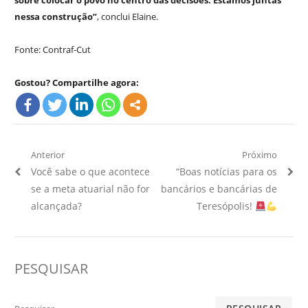
sobre colocar o povo no centro das decisões. Estamos juntas
nessa construção”
, conclui Elaine.
Fonte: Contraf-Cut
Gostou? Compartilhe agora:
Navegação
Anterior
Próximo
Artigo
Próximo
Você sabe o que acontece
“Boas notícias para os
de
Anterior:
Artigo:
se a meta atuarial não for
bancários e bancárias de
Post
alcançada?
Teresópolis!
PESQUISAR
Pesquisar