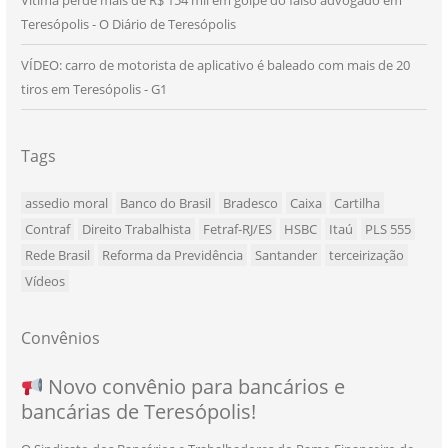
Vítima perde mais de R$ 154 mil em golpe do falso advogado em
Teresópolis - O Diário de Teresópolis
VÍDEO: carro de motorista de aplicativo é baleado com mais de 20
tiros em Teresópolis - G1
Tags
assedio moral
Banco do Brasil
Bradesco
Caixa
Cartilha
Contraf
Direito Trabalhista
Fetraf-RJ/ES
HSBC
Itaú
PLS 555
Rede Brasil
Reforma da Previdência
Santander
terceirização
Vídeos
Convênios
NOVO CONVÊNIO PARA VOCÊ, BANCÁRIO
Convênio com a Rede de Ensino Técnico e
Novo convênio para bancários e
SEU NOVO BENEFÍCIO CHEGOU
bancárias de Teresópolis!
E BANCÁRIA!
Centro de Qualificação Técnica