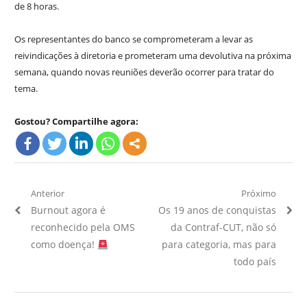
de 8 horas.
Os representantes do banco se comprometeram a levar as
reivindicações à diretoria e prometeram uma devolutiva na próxima
semana, quando novas reuniões deverão ocorrer para tratar do
tema.
Gostou? Compartilhe agora:
Navegação
Anterior
Próximo
Artigo
Próximo
Burnout agora é
Os 19 anos de conquistas
de
Anterior:
Artigo:
reconhecido pela OMS
da Contraf-CUT, não só
Post
como doença!
para categoria, mas para
todo país