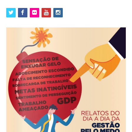
twitter
facebook
flickr
youtube
instagram