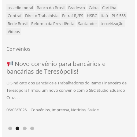
assedio moral
Banco do Brasil
Bradesco
Caixa
Cartilha
Contraf
Direito Trabalhista
Fetraf-RJ/ES
HSBC
Itaú
PLS 555
Rede Brasil
Reforma da Previdência
Santander
terceirização
Vídeos
Convênios
NOVO CONVÊNIO PARA VOCÊ, BANCÁRIO
Convênio com a Rede de Ensino Técnico e
Novo convênio para bancários e
SEU NOVO BENEFÍCIO CHEGOU
bancárias de Teresópolis!
E BANCÁRIA!
Centro de Qualificação Técnica
O Sindicato dos Bancários e Trabalhadores do Ramo Financeiro de
Teresópolis firmou um novo convênio com o SEC Studio Eduardo
11/05/2026
|
Convênios
,
Imprensa
,
Notícias
,
Saúde
Cruz, …
24/10/2025
|
Convênios
,
Educação
06/03/2026
25/11/2025
|
|
Convênios
Convênios
,
,
Imprensa
Imprensa
,
,
Notícias
Notícias
,
,
Saúde
Saúde