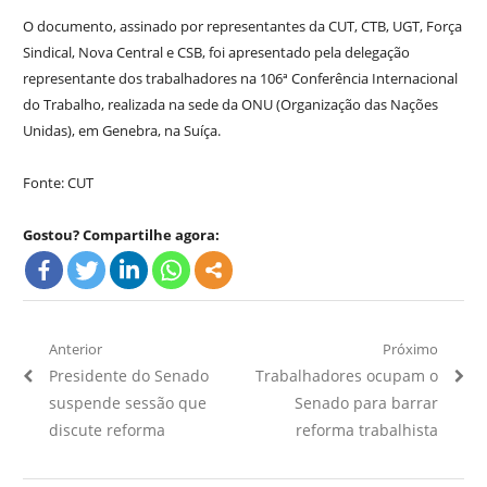
O documento, assinado por representantes da CUT, CTB, UGT, Força
Sindical, Nova Central e CSB, foi apresentado pela delegação
representante dos trabalhadores na 106ª Conferência Internacional
do Trabalho, realizada na sede da ONU (Organização das Nações
Unidas), em Genebra, na Suíça.
Fonte: CUT
Gostou? Compartilhe agora:
Navegação
Anterior
Próximo
Artigo
Próximo
Presidente do Senado
Trabalhadores ocupam o
de
Anterior:
Artigo:
suspende sessão que
Senado para barrar
Post
discute reforma
reforma trabalhista