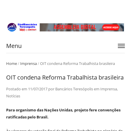
Menu
Home
/
Imprensa
/
OIT condena Reforma Trabalhista brasileira
OIT condena Reforma Trabalhista brasileira
Postado em
11/07/2017
por
Bancários Teresópolis
em
Imprensa
,
Notícias
Para organismo das Nações Unidas, projeto fere convenções
ratificadas pelo Brasil.
Às vésperas da votação final da Reforma Trabalhista no plenário do