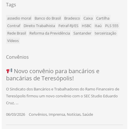
Tags
assedio moral
Banco do Brasil
Bradesco
Caixa
Cartilha
Contraf
Direito Trabalhista
Fetraf-RJ/ES
HSBC
Itaú
PLS 555
Rede Brasil
Reforma da Previdência
Santander
terceirização
Vídeos
Convênios
NOVO CONVÊNIO PARA VOCÊ, BANCÁRIO
Convênio com a Rede de Ensino Técnico e
Novo convênio para bancários e
SEU NOVO BENEFÍCIO CHEGOU
bancárias de Teresópolis!
E BANCÁRIA!
Centro de Qualificação Técnica
O Sindicato dos Bancários e Trabalhadores do Ramo Financeiro de
Teresópolis firmou um novo convênio com o SEC Studio Eduardo
11/05/2026
|
Convênios
,
Imprensa
,
Notícias
,
Saúde
Cruz, …
24/10/2025
|
Convênios
,
Educação
06/03/2026
25/11/2025
|
|
Convênios
Convênios
,
,
Imprensa
Imprensa
,
,
Notícias
Notícias
,
,
Saúde
Saúde