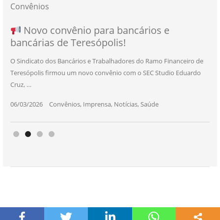
Convênios
NOVO CONVÊNIO PARA VOCÊ, BANCÁRIO
Convênio com a Rede de Ensino Técnico e
Novo convênio para bancários e
SEU NOVO BENEFÍCIO CHEGOU
bancárias de Teresópolis!
E BANCÁRIA!
Centro de Qualificação Técnica
O Sindicato dos Bancários e Trabalhadores do Ramo Financeiro de
Teresópolis firmou um novo convênio com o SEC Studio Eduardo
11/05/2026
|
Convênios
,
Imprensa
,
Notícias
,
Saúde
Cruz, …
24/10/2025
|
Convênios
,
Educação
06/03/2026
25/11/2025
|
|
Convênios
Convênios
,
,
Imprensa
Imprensa
,
,
Notícias
Notícias
,
,
Saúde
Saúde