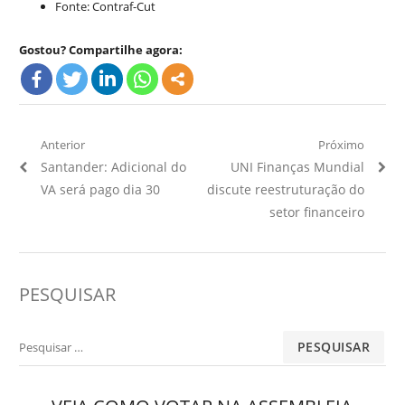
Fonte: Contraf-Cut
Gostou? Compartilhe agora:
Navegação
Anterior
Próximo
Artigo
Próximo
Santander: Adicional do
UNI Finanças Mundial
de
Anterior:
Artigo:
VA será pago dia 30
discute reestruturação do
Post
setor financeiro
PESQUISAR
Pesquisar
por: