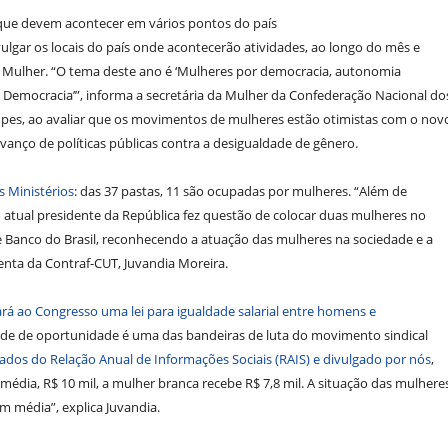
que devem acontecer em vários pontos do país
lgar os locais do país onde acontecerão atividades, ao longo do mês e
 Mulher. “O tema deste ano é ‘Mulheres por democracia, autonomia
Democracia’”, informa a secretária da Mulher da Confederação Nacional do
pes, ao avaliar que os movimentos de mulheres estão otimistas com o nov
nço de políticas públicas contra a desigualdade de gênero.
 Ministérios
: das 37 pastas, 11 são ocupadas por mulheres. “Além de
atual presidente da República fez questão de colocar duas mulheres no
a e Banco do Brasil, reconhecendo a atuação das mulheres na sociedade e a
enta da Contraf-CUT, Juvandia Moreira.
rá ao Congresso uma lei para igualdade salarial entre homens e
de de oportunidade é uma das bandeiras de luta do movimento sindical
ados do Relação Anual de Informações Sociais (RAIS) e divulgado por nós
,
a, R$ 10 mil, a mulher branca recebe R$ 7,8 mil. A situação das mulhere
em média”, explica Juvandia.