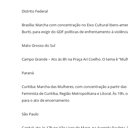
Distrito Federal
Brasília: Marcha com concentração no Eixo Cultural Ibero-ameri
Buriti, para exigir do GDF políticas de enfrentamento à violênc
Mato Grosso do Sul
Campo Grande – Ato às 8h na Praça Ari Coelho. O tema é “Mulh
Paraná
Curitiba: Marcha das Mulheres, com concentração a partir das
Feminista de Curitiba, Região Metropolitana e Litoral. Às 19h
para o ato de encerramento
São Paulo
Capital: ato às 17h no Vão Livre do Masp, na Avenida Paulista.