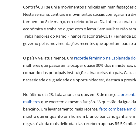
Contraf-CUT se uni a movimentos sindicais em manifestações 
Nesta semana, centrais e movimentos sociais começaram a divu
também no 8 de março, em celebração ao Dia Internacional da
econômica e trabalho digno’ com o lema ‘Sem Mulher Não tem 
Trabalhadores do Ramo Financeiro (Contraf-CUT), Fernanda Lo
governo pelas movimentações recentes que apontam para o ava
O país vive, atualmente, um
recorde feminino na Esplanada dos
mulheres que passaram a ocupar quase 30% dos ministérios, o 
comando das principais instituições financeiras do país, Caix
necessidade de igualdade de oportunidades”, destaca a presid
No último dia 28, Lula anunciou que, em 8 de março,
apresenta
mulheres
que exercem a mesma função. “A questão da igualda
bancário. Um levantamento mais recente,
feito com base em d
mostra que enquanto um homem branco bancário ganha, em médi
negras é ainda mais delicada: elas recebem apenas R$ 5,9 mil, 