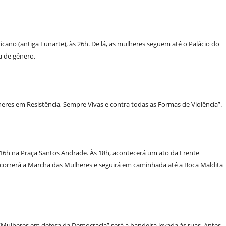
cano (antiga Funarte), às 26h. De lá, as mulheres seguem até o Palácio do
ia de gênero.
eres em Resistência, Sempre Vivas e contra todas as Formas de Violência”.
 16h na Praça Santos Andrade. Às 18h, acontecerá um ato da Frente
, ocorrerá a Marcha das Mulheres e seguirá em caminhada até a Boca Maldita
 “Mulheres em defesa da Democracia” será a bandeira levada às ruas. Antes,