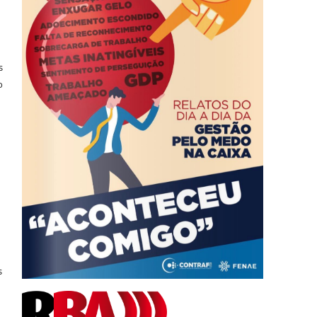
s
o
s