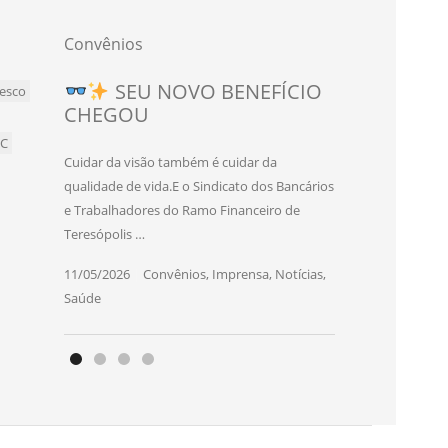
Convênios
Novo convênio para
SEU NOVO BENEFÍCIO
esco
CHEGOU
bancários e bancárias de
Teresópolis!
BC
Cuidar da visão também é cuidar da
O Sindicato dos Bancários e Trabalhadores
qualidade de vida.E o Sindicato dos Bancários
do Ramo Financeiro de Teresópolis firmou
e Trabalhadores do Ramo Financeiro de
um novo convênio com o SEC Studio
Teresópolis …
Eduardo Cruz, …
11/05/2026
|
Convênios
,
Imprensa
,
Notícias
,
06/03/2026
|
Convênios
,
Imprensa
,
Notícias
,
Saúde
Saúde