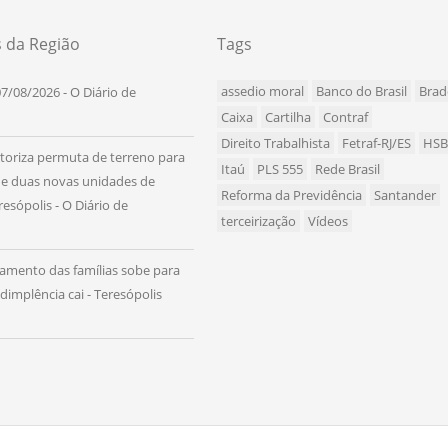
s da Região
Tags
assedio moral
Banco do Brasil
Brad
7/08/2026 - O Diário de
Caixa
Cartilha
Contraf
Direito Trabalhista
Fetraf-RJ/ES
HS
utoriza permuta de terreno para
Itaú
PLS 555
Rede Brasil
de duas novas unidades de
Reforma da Previdência
Santander
esópolis - O Diário de
terceirização
Vídeos
amento das famílias sobe para
dimplência cai - Teresópolis