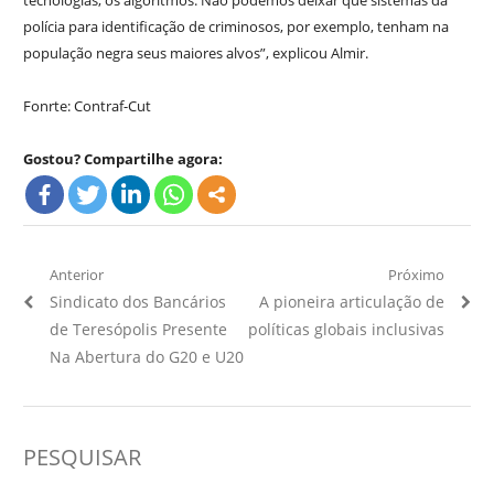
tecnologias, os algoritmos. Não podemos deixar que sistemas da
polícia para identificação de criminosos, por exemplo, tenham na
população negra seus maiores alvos”, explicou Almir.
Fonrte: Contraf-Cut
Gostou? Compartilhe agora:
Navegação
Anterior
Próximo
Artigo
Próximo
Sindicato dos Bancários
A pioneira articulação de
de
Anterior:
Artigo:
de Teresópolis Presente
políticas globais inclusivas
Post
Na Abertura do G20 e U20
PESQUISAR