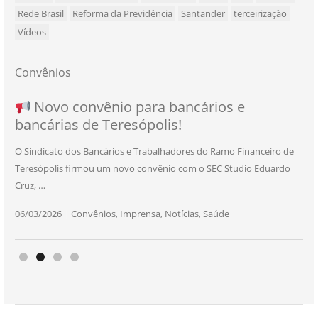
Rede Brasil
Reforma da Previdência
Santander
terceirização
Vídeos
Convênios
NOVO CONVÊNIO PARA VOCÊ, BANCÁRIO
Convênio com a Rede de Ensino Técnico e
Novo convênio para bancários e
SEU NOVO BENEFÍCIO CHEGOU
bancárias de Teresópolis!
E BANCÁRIA!
Centro de Qualificação Técnica
O Sindicato dos Bancários e Trabalhadores do Ramo Financeiro de
Teresópolis firmou um novo convênio com o SEC Studio Eduardo
11/05/2026
|
Convênios
,
Imprensa
,
Notícias
,
Saúde
Cruz, …
24/10/2025
|
Convênios
,
Educação
06/03/2026
25/11/2025
|
|
Convênios
Convênios
,
,
Imprensa
Imprensa
,
,
Notícias
Notícias
,
,
Saúde
Saúde