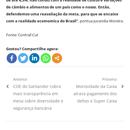
de até 4,5%, não condiz com a realidade de custos e variações
de câmbio e alimentos de um país como o nosso. Então,
defendemos uma reavaliação da meta, para que se encaixe
com a realidade ecomomica do Brasil”
, pontua Juvandia Moreira.
Fonte: Contraf-Cut
Gostou? Compartilhe agora:
Navegação
Anterior
Próximo
Artigo
Próximo
COE do Santander cobra
Morosidade da Caixa
de
Anterior:
Artigo:
mais transparência em
atrasa pagamento dos
Post
mesa sobre diversidade e
deltas e Super Caixa
segurança bancária