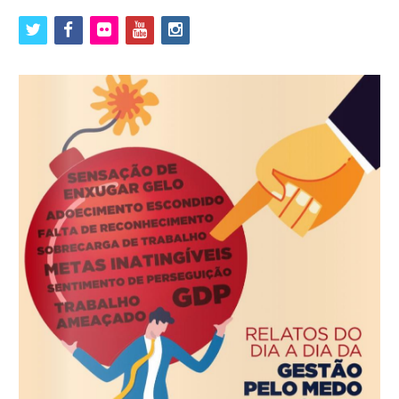
twitter
facebook
flickr
youtube
instagram