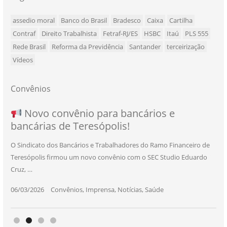
assedio moral
Banco do Brasil
Bradesco
Caixa
Cartilha
Contraf
Direito Trabalhista
Fetraf-RJ/ES
HSBC
Itaú
PLS 555
Rede Brasil
Reforma da Previdência
Santander
terceirização
Vídeos
Convênios
NOVO CONVÊNIO PARA VOCÊ, BANCÁRIO
Convênio com a Rede de Ensino Técnico e
Novo convênio para bancários e
SEU NOVO BENEFÍCIO CHEGOU
bancárias de Teresópolis!
E BANCÁRIA!
Centro de Qualificação Técnica
O Sindicato dos Bancários e Trabalhadores do Ramo Financeiro de
Teresópolis firmou um novo convênio com o SEC Studio Eduardo
11/05/2026
|
Convênios
,
Imprensa
,
Notícias
,
Saúde
Cruz, …
24/10/2025
|
Convênios
,
Educação
06/03/2026
25/11/2025
|
|
Convênios
Convênios
,
,
Imprensa
Imprensa
,
,
Notícias
Notícias
,
,
Saúde
Saúde