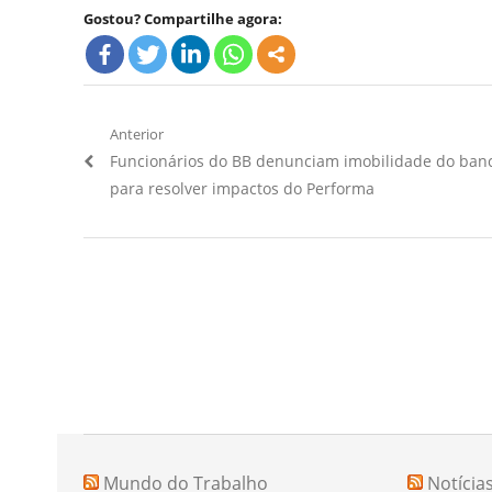
Gostou? Compartilhe agora:
Navegação
Anterior
Artigo
Funcionários do BB denunciam imobilidade do ban
de
Anterior:
para resolver impactos do Performa
Post
Mundo do Trabalho
Notícia