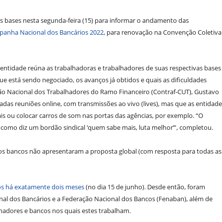
as bases nesta segunda-feira (15) para informar o andamento das
anha Nacional dos Bancários 2022
, para renovação na Convenção Coletiva
ntidade reúna as trabalhadoras e trabalhadores de suas respectivas bases
e está sendo negociado, os avanços já obtidos e quais as dificuldades
ção Nacional dos Trabalhadores do Ramo Financeiro (Contraf-CUT), Gustavo
adas reuniões online, com transmissões ao vivo (lives), mas que as entidad
ais ou colocar carros de som nas portas das agências, por exemplo. “O
 como diz um bordão sindical ‘quem sabe mais, luta melhor’”, completou.
os bancos não apresentaram a proposta global (com resposta para todas as
os há exatamente dois meses
(no dia 15 de junho). Desde então, foram
nal dos Bancários e a Federação Nacional dos Bancos (Fenaban), além de
lhadores e bancos nos quais estes trabalham.