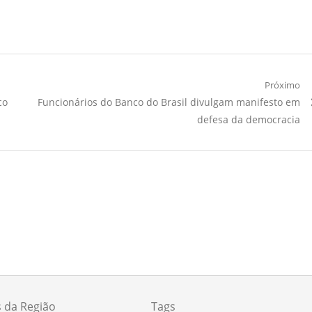
Próximo
Próximo
co
Funcionários do Banco do Brasil divulgam manifesto em
Artigo:
defesa da democracia
s da Região
Tags