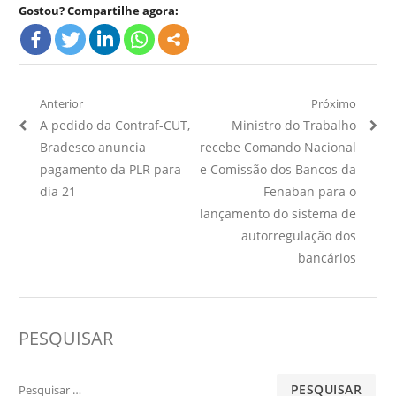
Gostou? Compartilhe agora:
Navegação
Anterior
Próximo
Artigo
Próximo
A pedido da Contraf-CUT,
Ministro do Trabalho
de
Anterior:
Artigo:
Bradesco anuncia
recebe Comando Nacional
Post
pagamento da PLR para
e Comissão dos Bancos da
dia 21
Fenaban para o
lançamento do sistema de
autorregulação dos
bancários
PESQUISAR
Pesquisar