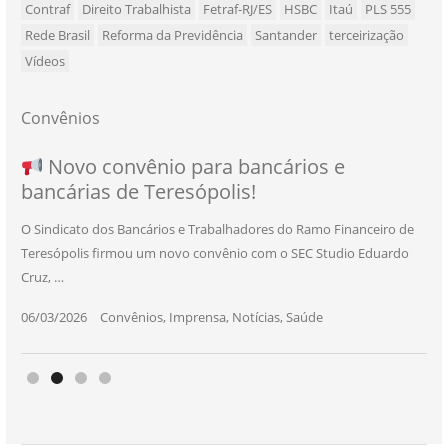
Contraf
Direito Trabalhista
Fetraf-RJ/ES
HSBC
Itaú
PLS 555
Rede Brasil
Reforma da Previdência
Santander
terceirização
Vídeos
Convênios
NOVO CONVÊNIO PARA VOCÊ, BANCÁRIO
Convênio com a Rede de Ensino Técnico e
Novo convênio para bancários e
SEU NOVO BENEFÍCIO CHEGOU
bancárias de Teresópolis!
E BANCÁRIA!
Centro de Qualificação Técnica
O Sindicato dos Bancários e Trabalhadores do Ramo Financeiro de
Teresópolis firmou um novo convênio com o SEC Studio Eduardo
11/05/2026
|
Convênios
,
Imprensa
,
Notícias
,
Saúde
Cruz, …
24/10/2025
|
Convênios
,
Educação
06/03/2026
25/11/2025
|
|
Convênios
Convênios
,
,
Imprensa
Imprensa
,
,
Notícias
Notícias
,
,
Saúde
Saúde