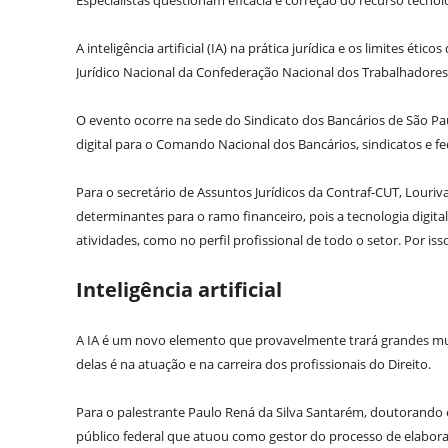
Especialistas questionam eficácia e correção do recurso tecnol
A inteligência artificial (IA) na prática jurídica e os limites é
Jurídico Nacional da Confederação Nacional dos Trabalhadores 
O evento ocorre na sede do Sindicato dos Bancários de São P
digital para o Comando Nacional dos Bancários, sindicatos e f
Para o secretário de Assuntos Jurídicos da Contraf-CUT, Louriva
determinantes para o ramo financeiro, pois a tecnologia digita
atividades, como no perfil profissional de todo o setor. Por i
Inteligência artificial
A IA é um novo elemento que provavelmente trará grandes m
delas é na atuação e na carreira dos profissionais do Direito.
Para o palestrante Paulo Rená da Silva Santarém, doutorando em
público federal que atuou como gestor do processo de elaboraçã