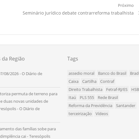
Próximo
Próximo
Seminário Jurídico debate contrarreforma trabalhista
Artigo:
s da Região
Tags
assedio moral
Banco do Brasil
Brad
7/08/2026 - O Diário de
Caixa
Cartilha
Contraf
Direito Trabalhista
Fetraf-RJ/ES
HS
utoriza permuta de terreno para
Itaú
PLS 555
Rede Brasil
de duas novas unidades de
Reforma da Previdência
Santander
esópolis - O Diário de
terceirização
Vídeos
amento das famílias sobe para
dimplência cai - Teresópolis