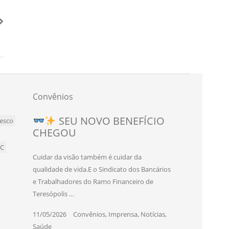
Convênios
Novo convênio para
SEU NOVO BENEFÍCIO
esco
CHEGOU
bancários e bancárias de
Teresópolis!
BC
Cuidar da visão também é cuidar da
O Sindicato dos Bancários e Trabalhadores
qualidade de vida.E o Sindicato dos Bancários
do Ramo Financeiro de Teresópolis firmou
e Trabalhadores do Ramo Financeiro de
um novo convênio com o SEC Studio
Teresópolis …
Eduardo Cruz, …
11/05/2026
|
Convênios
,
Imprensa
,
Notícias
,
06/03/2026
|
Convênios
,
Imprensa
,
Notícias
,
Saúde