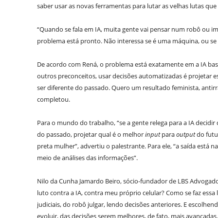
saber usar as novas ferramentas para lutar as velhas lutas qu
“Quando se fala em IA, muita gente vai pensar num robô ou i
problema está pronto. Não interessa se é uma máquina, ou se 
De acordo com Rená, o problema está exatamente em a IA basear
outros preconceitos, usar decisões automatizadas é projetar e
ser diferente do passado. Quero um resultado feminista, antirr
completou.
Para o mundo do trabalho, “se a gente relega para a IA decidir
do passado, projetar qual é o melhor
input
para
output
do futu
preta mulher”, advertiu o palestrante. Para ele, “a saída está n
meio de análises das informações”.
Nilo da Cunha Jamardo Beiro, sócio-fundador de LBS Advogad
luto contra a IA, contra meu próprio celular? Como se faz essa 
judiciais, do robô julgar, lendo decisões anteriores. E escolhe
evoluir, das decisões serem melhores, de fato, mais avançadas.