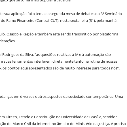
ógico que se torna mais popular a cada dia
ticos de sua aplicação foi o tema da segunda mesa de debates do 3º Seminário
do Ramo Financeiro (Contraf-CUT), nesta sexta-feira (31), pela manhã.
aulo, Osasco e Região e também está sendo transmitido por plataforma
ederações.
l Rodrigues da Silva, “as questões relativas à IA e à automação são
l e suas ferramentas interferem diretamente tanto na rotina de nossas
sso, os pontos aqui apresentados são de muito interesse para todos nós”.
udanças em diversos outros aspectos da sociedade contemporânea. Uma
 Direito, Estado e Constituição na Universidade de Brasília, servidor
o do Marco Civil da Internet no âmbito do Ministério da Justiça, é preciso