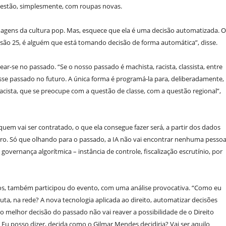
e estão, simplesmente, com roupas novas.
magens da cultura pop. Mas, esquece que ela é uma decisão automatizada. O
são 25, é alguém que está tomando decisão de forma automática”, disse.
-se no passado. “Se o nosso passado é machista, racista, classista, entre
sse passado no futuro. A única forma é programá-la para, deliberadamente,
acista, que se preocupe com a questão de classe, com a questão regional”,
 quem vai ser contratado, o que ela consegue fazer será, a partir dos dados
ro. Só que olhando para o passado, a IA não vai encontrar nenhuma pesso
a governança algorítmica – instância de controle, fiscalização escrutínio, por
os, também participou do evento, com uma análise provocativa. “Como eu
luta, na rede? A nova tecnologia aplicada ao direito, automatizar decisões
ndo melhor decisão do passado não vai reaver a possibilidade de o Direito
 Eu posso dizer, decida como o Gilmar Mendes decidiria? Vai ser aquilo