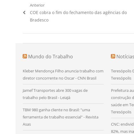
Navegação
Anterior
Artigo
COE cobra o fim do fechamento das agências do
de
Anterior:
Bradesco
Post
Mundo do Trabalho
Notícia
Kleber Mendonça Filho anuncia trabalho com
Teresópolis 0
diretor concorrente no Oscar - CNN Brasil
Teresópolis
Jamef Transportes abre 300 vagas de
Prefeitura a
trabalho pelo Brasil - LeiaJá
construção 
saúde em Ter
TBM 980 ganha cliente no Brasil: "uma
Teresópolis
ferramenta de trabalho essencial" - Revista
Asas
CNC: endivid
82%, mas ina