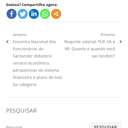
Gostou? Compartilhe agora:
Navegação
Anterior
Próximo
Artigo
Próximo
Encontro Nacional dos
Reajuste salarial, PLR, VA e
de
Anterior:
Artigo:
Funcionários do
VR: Quanto e quando você
Post
Santander debaterá
vai receber?
cenário econômico,
perspectivas do sistema
financeiro e plano de luta
da categoria
PESQUISAR
Pesquisar