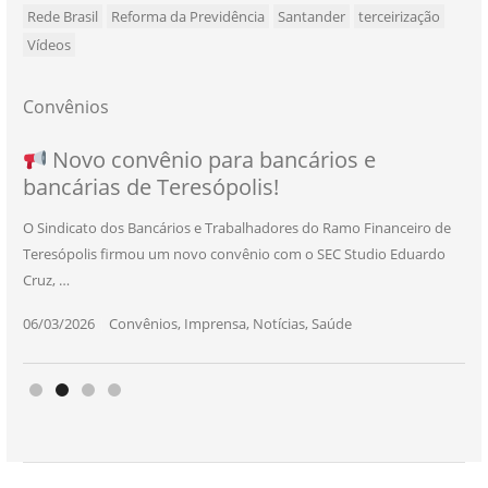
Rede Brasil
Reforma da Previdência
Santander
terceirização
Vídeos
Convênios
NOVO CONVÊNIO PARA VOCÊ, BANCÁRIO
Convênio com a Rede de Ensino Técnico e
Novo convênio para bancários e
SEU NOVO BENEFÍCIO CHEGOU
bancárias de Teresópolis!
E BANCÁRIA!
Centro de Qualificação Técnica
O Sindicato dos Bancários e Trabalhadores do Ramo Financeiro de
Teresópolis firmou um novo convênio com o SEC Studio Eduardo
11/05/2026
|
Convênios
,
Imprensa
,
Notícias
,
Saúde
Cruz, …
24/10/2025
|
Convênios
,
Educação
06/03/2026
25/11/2025
|
|
Convênios
Convênios
,
,
Imprensa
Imprensa
,
,
Notícias
Notícias
,
,
Saúde
Saúde