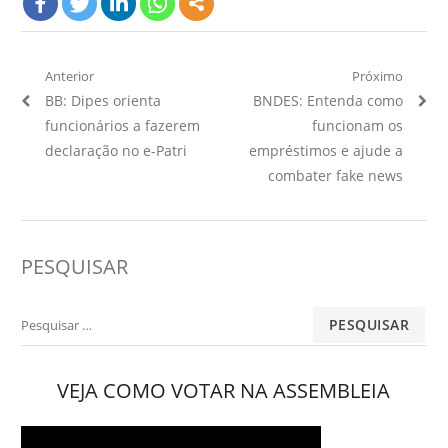
Navegação
Anterior
Próximo
Artigo
Próximo
BB: Dipes orienta
BNDES: Entenda como
de
Anterior:
Artigo:
funcionários a fazerem
funcionam os
Post
declaração no e-Patri
empréstimos e ajude a
combater fake news
PESQUISAR
Pesquisar
por:
VEJA COMO VOTAR NA ASSEMBLEIA