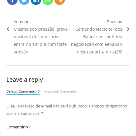
Navegação
Anterior
Próximo
Artigo
Próximo
Mesmo sob pressão, greve
Comando Nacional dos
de
Anterior:
Artigo:
nacional dos bancários
Bancários continua
Post
entra no 18º dia com forte
negociação com Fenaban
adesão
nesta quarta-feira (28)
Leave a reply
Default Comments (0)
Facebook Comments
O seu endereço de e-mail não será publicado.
Campos obrigatórios
são marcados com
*
Comentário
*