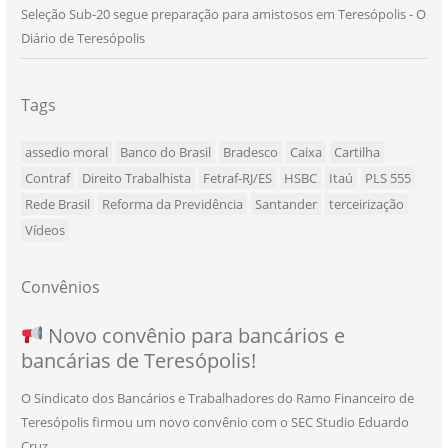
Seleção Sub-20 segue preparação para amistosos em Teresópolis - O
Diário de Teresópolis
Tags
assedio moral
Banco do Brasil
Bradesco
Caixa
Cartilha
Contraf
Direito Trabalhista
Fetraf-RJ/ES
HSBC
Itaú
PLS 555
Rede Brasil
Reforma da Previdência
Santander
terceirização
Vídeos
Convênios
NOVO CONVÊNIO PARA VOCÊ, BANCÁRIO
Convênio com a Rede de Ensino Técnico e
Novo convênio para bancários e
SEU NOVO BENEFÍCIO CHEGOU
bancárias de Teresópolis!
E BANCÁRIA!
Centro de Qualificação Técnica
O Sindicato dos Bancários e Trabalhadores do Ramo Financeiro de
Teresópolis firmou um novo convênio com o SEC Studio Eduardo
11/05/2026
|
Convênios
,
Imprensa
,
Notícias
,
Saúde
Cruz, …