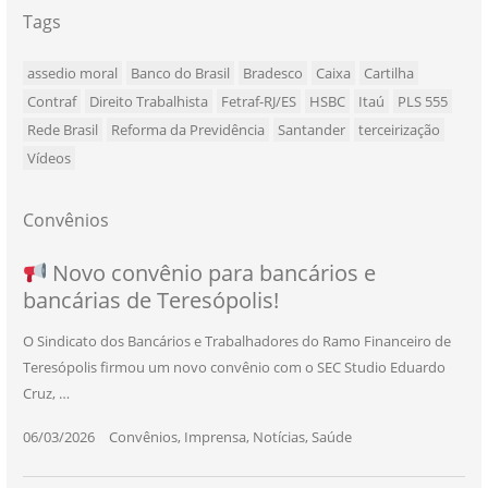
Tags
assedio moral
Banco do Brasil
Bradesco
Caixa
Cartilha
Contraf
Direito Trabalhista
Fetraf-RJ/ES
HSBC
Itaú
PLS 555
Rede Brasil
Reforma da Previdência
Santander
terceirização
Vídeos
Convênios
NOVO CONVÊNIO PARA VOCÊ, BANCÁRIO
Convênio com a Rede de Ensino Técnico e
Novo convênio para bancários e
SEU NOVO BENEFÍCIO CHEGOU
bancárias de Teresópolis!
E BANCÁRIA!
Centro de Qualificação Técnica
O Sindicato dos Bancários e Trabalhadores do Ramo Financeiro de
Teresópolis firmou um novo convênio com o SEC Studio Eduardo
11/05/2026
|
Convênios
,
Imprensa
,
Notícias
,
Saúde
Cruz, …
24/10/2025
|
Convênios
,
Educação
06/03/2026
25/11/2025
|
|
Convênios
Convênios
,
,
Imprensa
Imprensa
,
,
Notícias
Notícias
,
,
Saúde
Saúde