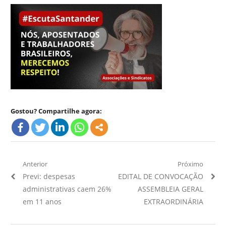
Gostou? Compartilhe agora:
Navegação
Anterior
Próximo
Artigo
Próximo
Previ: despesas
EDITAL DE CONVOCAÇÃO
de
Anterior:
Artigo:
administrativas caem 26%
ASSEMBLEIA GERAL
Post
em 11 anos
EXTRAORDINÁRIA