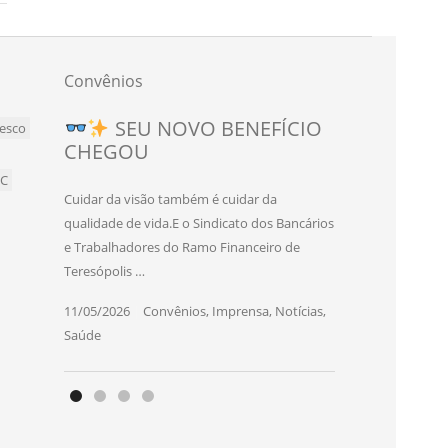
Convênios
Novo convênio para
SEU NOVO BENEFÍCIO
esco
CHEGOU
bancários e bancárias de
Teresópolis!
BC
Cuidar da visão também é cuidar da
O Sindicato dos Bancários e Trabalhadores
qualidade de vida.E o Sindicato dos Bancários
do Ramo Financeiro de Teresópolis firmou
e Trabalhadores do Ramo Financeiro de
um novo convênio com o SEC Studio
Teresópolis …
Eduardo Cruz, …
11/05/2026
|
Convênios
,
Imprensa
,
Notícias
,
06/03/2026
|
Convênios
,
Imprensa
,
Notícias
,
Saúde
Saúde