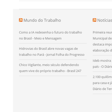
Mundo do Trabalho
Notícia
Como a IA redesenha o futuro do trabalho
Primeira reu
no Brasil - Meio e Mensagem
Municipal de
destaca impo
Hidrovias do Brasil abre novas vagas de
elaboração d
trabalho no Pará - Jornal Folha do Progresso
Ideb mostra 
Chico Vigilante, meio século defendendo
país - O Diár
quem vive do próprio trabalho - Brasil 247
2.100 quilôm
para casa e 
Diário de Ter