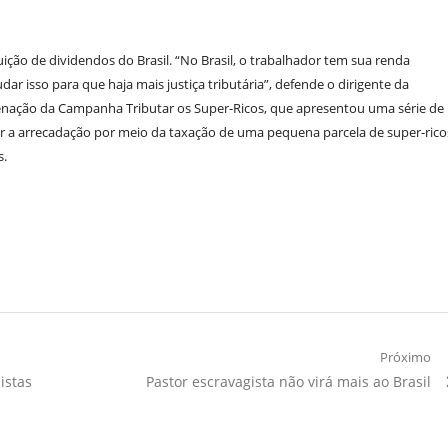
buição de dividendos do Brasil. “No Brasil, o trabalhador tem sua renda
r isso para que haja mais justiça tributária”, defende o dirigente da
nação da Campanha Tributar os Super-Ricos, que apresentou uma série de
 a arrecadação por meio da taxação de uma pequena parcela de super-rico
s.
Próximo
Próximo
istas
Pastor escravagista não virá mais ao Brasil
Artigo: