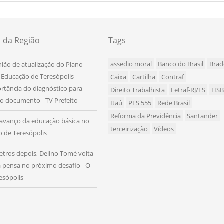
s da Região
Tags
assedio moral
Banco do Brasil
Brad
nião de atualização do Plano
 Educação de Teresópolis
Caixa
Cartilha
Contraf
rtância do diagnóstico para
Direito Trabalhista
Fetraf-RJ/ES
HS
o documento - TV Prefeito
Itaú
PLS 555
Rede Brasil
Reforma da Previdência
Santander
avanço da educação básica no
terceirização
Vídeos
io de Teresópolis
etros depois, Delino Tomé volta
já pensa no próximo desafio - O
esópolis