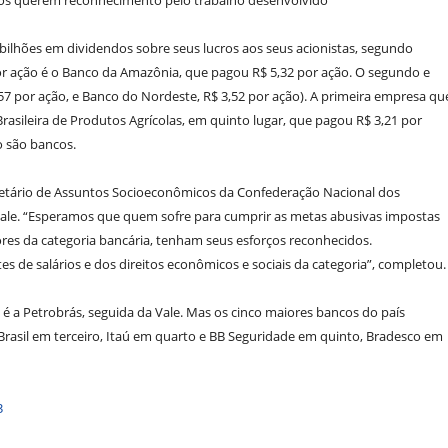
rios querem reconhecimento pelo trabalho desenvolvido
8 bilhões em dividendos sobre seus lucros aos seus acionistas, segundo
r ação é o Banco da Amazônia, que pagou R$ 5,32 por ação. O segundo e
57 por ação, e Banco do Nordeste, R$ 3,52 por ação). A primeira empresa qu
. Brasileira de Produtos Agrícolas, em quinto lugar, que pagou R$ 3,21 por
o são bancos.
ecretário de Assuntos Socioeconômicos da Confederação Nacional dos
tale. “Esperamos que quem sofre para cumprir as metas abusivas impostas
ores da categoria bancária, tenham seus esforços reconhecidos.
 de salários e dos direitos econômicos e sociais da categoria”, completou.
é a Petrobrás, seguida da Vale. Mas os cinco maiores bancos do país
Brasil em terceiro, Itaú em quarto e BB Seguridade em quinto, Bradesco em
3