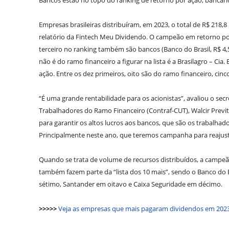
Bancos estão no topo do ranking de retorno por ação; bancá
Empresas brasileiras distribuíram, em 2023, o total de R$ 218,
relatório da Fintech Meu Dividendo. O campeão em retorno po
terceiro no ranking também são bancos (Banco do Brasil, R$ 4,
não é do ramo financeiro a figurar na lista é a Brasilagro – Cia
ação. Entre os dez primeiros, oito são do ramo financeiro, cinc
“É uma grande rentabilidade para os acionistas”, avaliou o s
Trabalhadores do Ramo Financeiro (Contraf-CUT), Walcir Previ
para garantir os altos lucros aos bancos, que são os trabalhad
Principalmente neste ano, que teremos campanha para reajustes
Quando se trata de volume de recursos distribuídos, a campeã 
também fazem parte da “lista dos 10 mais”, sendo o Banco do 
sétimo, Santander em oitavo e Caixa Seguridade em décimo.
>>>>>
Veja as empresas que mais pagaram dividendos em 202