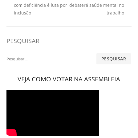
de
Anterior:
Artigo:
com deficiência é luta por
debaterá saúde mental no
Post
inclusão
trabalho
PESQUISAR
Pesquisar
por:
VEJA COMO VOTAR NA ASSEMBLEIA