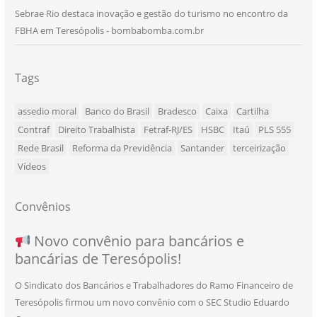
Sebrae Rio destaca inovação e gestão do turismo no encontro da
FBHA em Teresópolis - bombabomba.com.br
Tags
assedio moral
Banco do Brasil
Bradesco
Caixa
Cartilha
Contraf
Direito Trabalhista
Fetraf-RJ/ES
HSBC
Itaú
PLS 555
Rede Brasil
Reforma da Previdência
Santander
terceirização
Vídeos
Convênios
NOVO CONVÊNIO PARA VOCÊ, BANCÁRIO
Convênio com a Rede de Ensino Técnico e
Novo convênio para bancários e
SEU NOVO BENEFÍCIO CHEGOU
bancárias de Teresópolis!
E BANCÁRIA!
Centro de Qualificação Técnica
O Sindicato dos Bancários e Trabalhadores do Ramo Financeiro de
Teresópolis firmou um novo convênio com o SEC Studio Eduardo
11/05/2026
|
Convênios
,
Imprensa
,
Notícias
,
Saúde