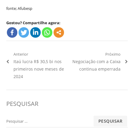
fonte; Afubesp
Gostou? Compartilhe agora:
Navegação
Anterior
Próximo
Artigo
Próximo
Itaú lucra R$ 30,5 bi nos
Negociação com a Caixa
de
Anterior:
Artigo:
primeiros nove meses de
continua emperrada
Post
2024
PESQUISAR
Pesquisar
por: