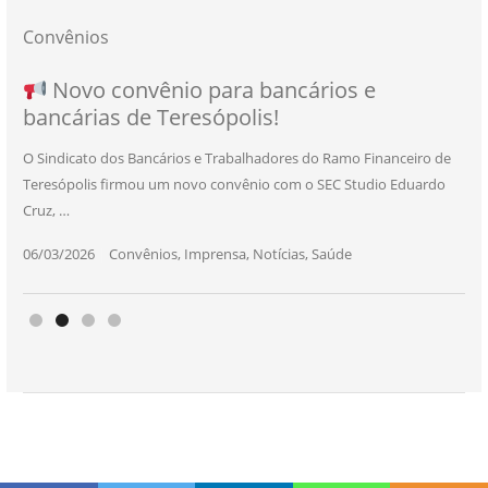
Convênios
NOVO CONVÊNIO PARA VOCÊ, BANCÁRIO
Convênio com a Rede de Ensino Técnico e
Novo convênio para bancários e
SEU NOVO BENEFÍCIO CHEGOU
bancárias de Teresópolis!
E BANCÁRIA!
Centro de Qualificação Técnica
O Sindicato dos Bancários e Trabalhadores do Ramo Financeiro de
Teresópolis firmou um novo convênio com o SEC Studio Eduardo
11/05/2026
|
Convênios
,
Imprensa
,
Notícias
,
Saúde
Cruz, …
24/10/2025
|
Convênios
,
Educação
06/03/2026
25/11/2025
|
|
Convênios
Convênios
,
,
Imprensa
Imprensa
,
,
Notícias
Notícias
,
,
Saúde
Saúde