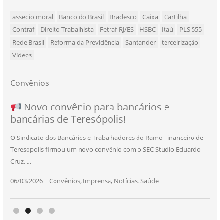
assedio moral
Banco do Brasil
Bradesco
Caixa
Cartilha
Contraf
Direito Trabalhista
Fetraf-RJ/ES
HSBC
Itaú
PLS 555
Rede Brasil
Reforma da Previdência
Santander
terceirização
Vídeos
Convênios
NOVO CONVÊNIO PARA VOCÊ, BANCÁRIO
Convênio com a Rede de Ensino Técnico e
Novo convênio para bancários e
SEU NOVO BENEFÍCIO CHEGOU
bancárias de Teresópolis!
E BANCÁRIA!
Centro de Qualificação Técnica
O Sindicato dos Bancários e Trabalhadores do Ramo Financeiro de
O Sindicato dos Bancários e Trabalhadores do Ramo Financeiro de
Teresópolis firmou um novo convênio com o SEC Studio Eduardo
Teresópolis acaba de firmar uma parceria especial com a Dermo
11/05/2026
|
Convênios
,
Imprensa
,
Notícias
,
Saúde
Cruz, …
Ativo – …
24/10/2025
|
Convênios
,
Educação
06/03/2026
25/11/2025
|
|
Convênios
Convênios
,
,
Imprensa
Imprensa
,
,
Notícias
Notícias
,
,
Saúde
Saúde