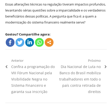
Essas alterações técnicas na regulação tiveram impactos profundos,
levantando sérias questões sobre a imparcialidade e os verdadeiros
beneficiários dessas políticas. A pergunta que fica é: a quem a
modernização do sistema financeiro realmente serve?
Gostou? Compartilhe agora:
Navegação
Anterior
Próximo
Artigo
Próximo
Confira a programação do
Dia Nacional de Luta no
de
Anterior:
Artigo:
VIII Fórum Nacional pela
Banco do Brasil mobiliza
Post
Visibilidade Negra no
trabalhadores em todo o
Sistema Financeiro e
país contra retirada de
garanta sua inscrição
direitos