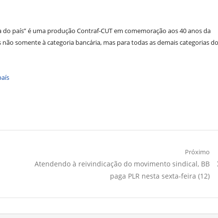
ia do país” é uma produção Contraf-CUT em comemoração aos 40 anos da
 não somente à categoria bancária, mas para todas as demais categorias d
país
Próximo
Próximo
Atendendo à reivindicação do movimento sindical, BB
Artigo:
paga PLR nesta sexta-feira (12)