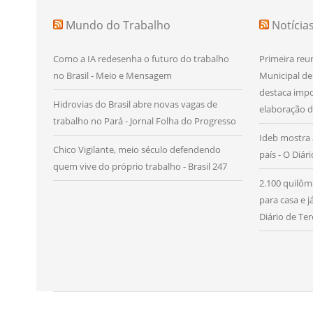
Mundo do Trabalho
Notícia
Como a IA redesenha o futuro do trabalho
Primeira reu
no Brasil - Meio e Mensagem
Municipal de
destaca impo
Hidrovias do Brasil abre novas vagas de
elaboração d
trabalho no Pará - Jornal Folha do Progresso
Ideb mostra 
Chico Vigilante, meio século defendendo
país - O Diár
quem vive do próprio trabalho - Brasil 247
2.100 quilôm
para casa e 
Diário de Ter