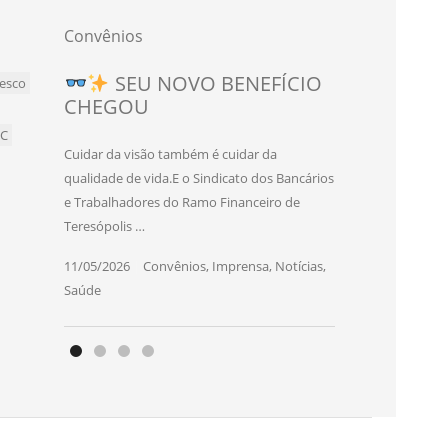
Convênios
Novo convênio para
SEU NOVO BENEFÍCIO
esco
CHEGOU
bancários e bancárias de
Teresópolis!
BC
Cuidar da visão também é cuidar da
O Sindicato dos Bancários e Trabalhadores
qualidade de vida.E o Sindicato dos Bancários
do Ramo Financeiro de Teresópolis firmou
e Trabalhadores do Ramo Financeiro de
um novo convênio com o SEC Studio
Teresópolis …
Eduardo Cruz, …
11/05/2026
|
Convênios
,
Imprensa
,
Notícias
,
06/03/2026
|
Convênios
,
Imprensa
,
Notícias
,
Saúde
Saúde