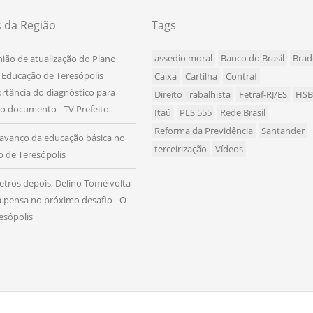
s da Região
Tags
assedio moral
Banco do Brasil
Brad
nião de atualização do Plano
 Educação de Teresópolis
Caixa
Cartilha
Contraf
rtância do diagnóstico para
Direito Trabalhista
Fetraf-RJ/ES
HS
o documento - TV Prefeito
Itaú
PLS 555
Rede Brasil
Reforma da Previdência
Santander
avanço da educação básica no
terceirização
Vídeos
io de Teresópolis
etros depois, Delino Tomé volta
já pensa no próximo desafio - O
esópolis