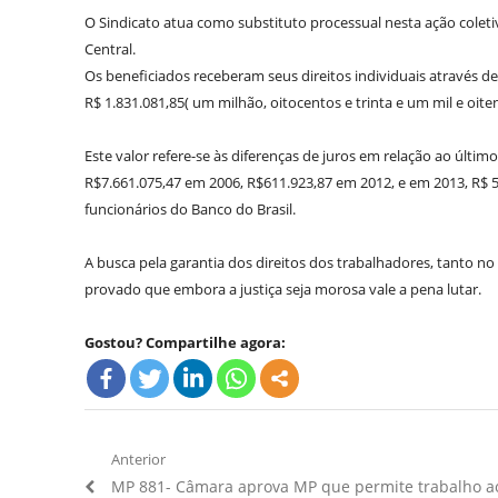
O Sindicato atua como substituto processual nesta ação cole
Central.
Os beneficiados receberam seus direitos individuais através de 
R$ 1.831.081,85( um milhão, oitocentos e trinta e um mil e oiten
Este valor refere-se às diferenças de juros em relação ao últi
R$7.661.075,47 em 2006, R$611.923,87 em 2012, e em 2013, R$ 5.2
funcionários do Banco do Brasil.
A busca pela garantia dos direitos dos trabalhadores, tanto no
provado que embora a justiça seja morosa vale a pena lutar.
Gostou? Compartilhe agora:
Navegação
Anterior
Artigo
MP 881- Câmara aprova MP que permite trabalho a