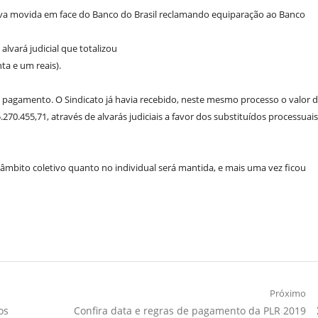
tiva movida em face do Banco do Brasil reclamando equiparação ao Banco
alvará judicial que totalizou
ta e um reais).
mo pagamento. O Sindicato já havia recebido, neste mesmo processo o valor 
70.455,71, através de alvarás judiciais a favor dos substituídos processuais
 âmbito coletivo quanto no individual será mantida, e mais uma vez ficou
Próximo
Próximo
os
Confira data e regras de pagamento da PLR 2019