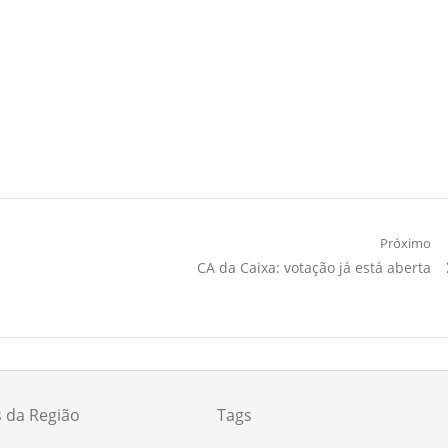
Próximo
Próximo
CA da Caixa: votação já está aberta
Artigo:
s da Região
Tags