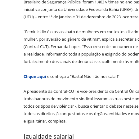
Brasileiro de Segurança Pública, foram 1.463 vítimas no ano p
iniciativa conjunta da Universidade Federal da Bahia (UFBA), U
(UFU) – entre 1º de janeiro e 31 de dezembro de 2023, ocorrera
“Feminicídio é o assassinato de mulheres em contextos discrimi
mulher, por aversão ao gênero da vítima”, explica a secretár
(Contraf-CUT), Fernanda Lopes. “Essa crescente no número de 
a realidade, informando toda a população e exigindo do poder
fortalecimento dos canais de denúncias e acolhimento às mulh
Clique aqui
e conheça o “Basta! Não irão nos calar!”
A presidenta da Contraf-CUT e vice-presidenta da Central Únic
trabalhadoras do movimento sindical levaram as ruas neste ano
todos os tipos de violência” -, busca orientar o debate neste 
todos os direitos já conquistados e os órgãos, entidades e mo
e igualitária”, completa.
Igualdade salarial