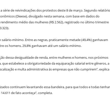
a série de reivindicações dos protestos deste 8 de março. Segundo relatóri
oeconômicos (Dieese), divulgado nesta semana, com base em dados do
, o rendimento médio das mulheres (R$ 2.562), registrado no último trimestre
3.323).
m salário-mínimo. Entre as negras, praticamente metade (49,4%) ganhavam
entre os homens, 29,8% ganhavam até um salário-mínimo.
uição dessa desigualdade de renda, entre mulheres e homens, nos próximos
a, que estabelece a obrigatoriedade da equiparação salarial entre gêneros, a
scalização e multa administrativa às empresas que não cumprirem”, explica
nizados continuem levantando essa bandeira, para que todos e todas tenh
i 14.611 de fato aconteça”, completa.