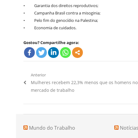
• Garantia dos direitos reprodutivos;
• Campanha Brasil contra a misoginia;
• Pelo fim do genocídio na Palestina;
• Economia de cuidados.
Gostou? Compartilhe agora:
Navegação
Anterior
Artigo
Mulheres recebem 22,3% menos que os homens no
de
Anterior:
mercado de trabalho
Post
Mundo do Trabalho
Notícia