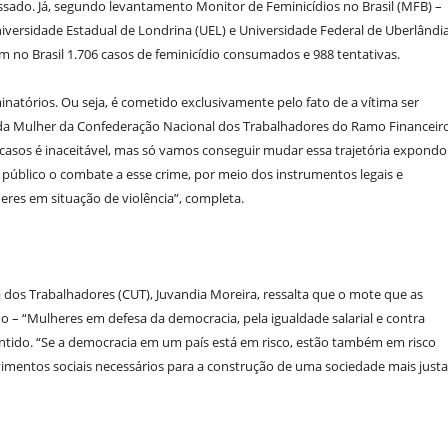
assado. Já, segundo levantamento Monitor de Feminicídios no Brasil (MFB) –
niversidade Estadual de Londrina (UEL) e Universidade Federal de Uberlândi
m no Brasil 1.706 casos de feminicídio consumados e 988 tentativas.
natórios. Ou seja, é cometido exclusivamente pelo fato de a vítima ser
ia da Mulher da Confederação Nacional dos Trabalhadores do Ramo Financeir
casos é inaceitável, mas só vamos conseguir mudar essa trajetória expondo
 público o combate a esse crime, por meio dos instrumentos legais e
eres em situação de violência”, completa.
a dos Trabalhadores (CUT), Juvandia Moreira, ressalta que o mote que as
 – “Mulheres em defesa da democracia, pela igualdade salarial e contra
sentido. “Se a democracia em um país está em risco, estão também em risco
vimentos sociais necessários para a construção de uma sociedade mais justa