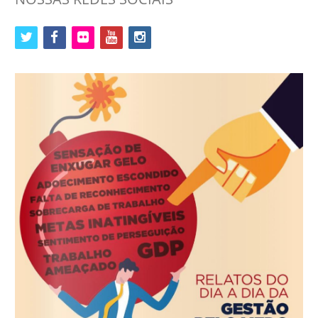
twitter
facebook
flickr
youtube
instagram