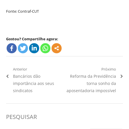
Fonte: Contraf-CUT
Gostou? Compartilhe agora:
Navegação
Anterior
Próximo
Artigo
Próximo
Bancários dão
Reforma da Previdência
de
Anterior:
Artigo:
importância aos seus
torna sonho da
Post
sindicatos
aposentadoria impossível
PESQUISAR