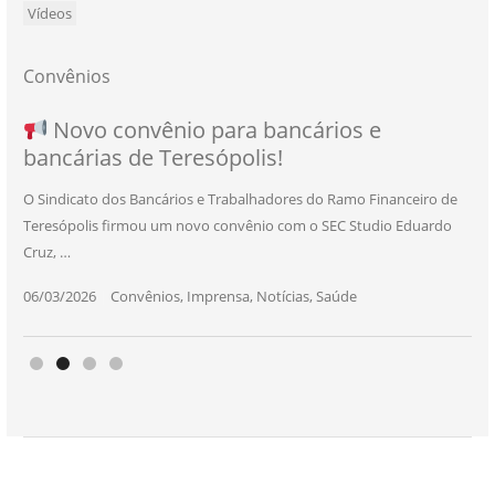
Vídeos
Convênios
NOVO CONVÊNIO PARA VOCÊ, BANCÁRIO
Convênio com a Rede de Ensino Técnico e
Novo convênio para bancários e
SEU NOVO BENEFÍCIO CHEGOU
bancárias de Teresópolis!
E BANCÁRIA!
Centro de Qualificação Técnica
O Sindicato dos Bancários e Trabalhadores do Ramo Financeiro de
Teresópolis firmou um novo convênio com o SEC Studio Eduardo
11/05/2026
|
Convênios
,
Imprensa
,
Notícias
,
Saúde
Cruz, …
24/10/2025
|
Convênios
,
Educação
06/03/2026
25/11/2025
|
|
Convênios
Convênios
,
,
Imprensa
Imprensa
,
,
Notícias
Notícias
,
,
Saúde
Saúde