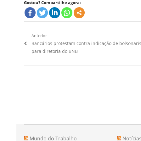
Gostou? Compartilhe agora:
Navegação
Anterior
Artigo
Bancários protestam contra indicação de bolsonari
de
Anterior:
para diretoria do BNB
Post
Mundo do Trabalho
Notícia