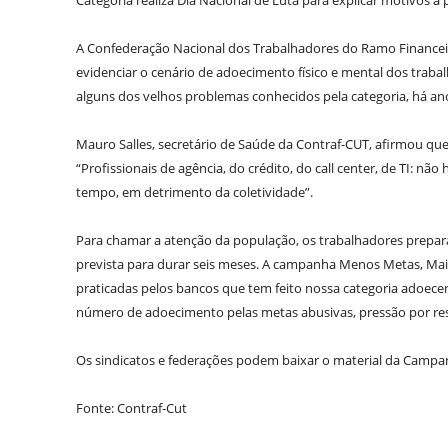
Categoria realiza Dia Nacional de Luta para explicar motivos à
A Confederação Nacional dos Trabalhadores do Ramo Financei
evidenciar o cenário de adoecimento físico e mental dos traba
alguns dos velhos problemas conhecidos pela categoria, há an
Mauro Salles, secretário de Saúde da Contraf-CUT, afirmou que
“Profissionais de agência, do crédito, do call center, de TI: nã
tempo, em detrimento da coletividade”.
Para chamar a atenção da população, os trabalhadores prepar
prevista para durar seis meses. A campanha Menos Metas, Mais 
praticadas pelos bancos que tem feito nossa categoria adoecer.
número de adoecimento pelas metas abusivas, pressão por resu
Os sindicatos e federações podem baixar o material da Campan
Fonte: Contraf-Cut