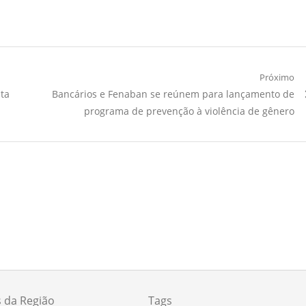
Próximo
Próximo
sta
Bancários e Fenaban se reúnem para lançamento de
Artigo:
programa de prevenção à violência de gênero
s da Região
Tags