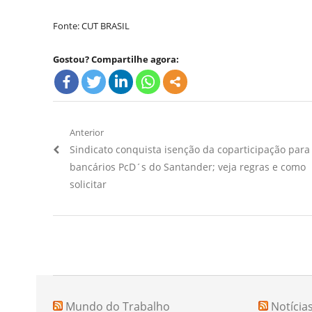
Fonte: CUT BRASIL
Gostou? Compartilhe agora:
Navegação
Anterior
Artigo
Sindicato conquista isenção da coparticipação para
de
Anterior:
bancários PcD´s do Santander; veja regras e como
Post
solicitar
Mundo do Trabalho
Notícia