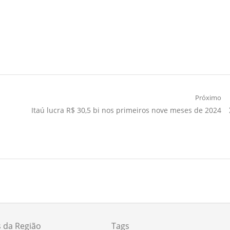
Próximo
Próximo
Itaú lucra R$ 30,5 bi nos primeiros nove meses de 2024
Artigo:
s da Região
Tags