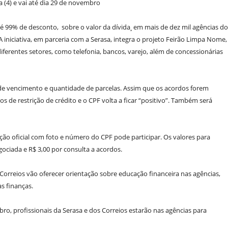
a (4) e vai até dia 29 de novembro
té 99% de desconto,
sobre o valor da dívida¸ em mais de dez mil agências d
 A iniciativa, em parceria com a Serasa, integra o projeto Feirão Limpa Nome,
ferentes setores, como telefonia, bancos, varejo, além de concessionárias
de vencimento e quantidade de parcelas. Assim que os acordos forem
s de restrição de crédito e o CPF volta a ficar “positivo”. Também será
ão oficial com foto e número do CPF pode participar. Os valores para
gociada e R$ 3,00 por consulta a acordos.
 Correios vão oferecer orientação sobre educação financeira nas agências,
s finanças.
ro, profissionais da Serasa e dos Correios estarão nas agências para