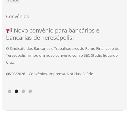
Vídeos
Convênios
NOVO CONVÊNIO PARA VOCÊ, BANCÁRIO
Convênio com a Rede de Ensino Técnico e
Novo convênio para bancários e
SEU NOVO BENEFÍCIO CHEGOU
bancárias de Teresópolis!
E BANCÁRIA!
Centro de Qualificação Técnica
O Sindicato dos Bancários e Trabalhadores do Ramo Financeiro de
Teresópolis firmou um novo convênio com o SEC Studio Eduardo
11/05/2026
|
Convênios
,
Imprensa
,
Notícias
,
Saúde
Cruz, …
24/10/2025
|
Convênios
,
Educação
06/03/2026
25/11/2025
|
|
Convênios
Convênios
,
,
Imprensa
Imprensa
,
,
Notícias
Notícias
,
,
Saúde
Saúde