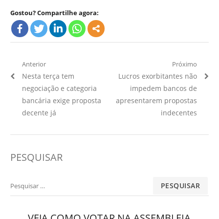
Gostou? Compartilhe agora:
Navegação
Anterior
Próximo
Artigo
Próximo
Nesta terça tem
Lucros exorbitantes não
de
Anterior:
Artigo:
negociação e categoria
impedem bancos de
Post
bancária exige proposta
apresentarem propostas
decente já
indecentes
PESQUISAR
Pesquisar
por:
VEJA COMO VOTAR NA ASSEMBLEIA