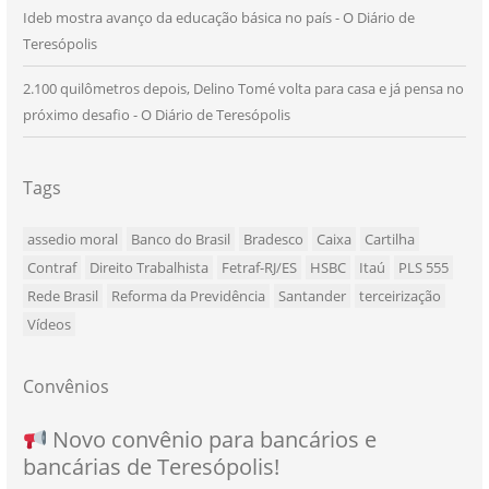
Ideb mostra avanço da educação básica no país - O Diário de
Teresópolis
2.100 quilômetros depois, Delino Tomé volta para casa e já pensa no
próximo desafio - O Diário de Teresópolis
Tags
assedio moral
Banco do Brasil
Bradesco
Caixa
Cartilha
Contraf
Direito Trabalhista
Fetraf-RJ/ES
HSBC
Itaú
PLS 555
Rede Brasil
Reforma da Previdência
Santander
terceirização
Vídeos
Convênios
NOVO CONVÊNIO PARA VOCÊ, BANCÁRIO
Convênio com a Rede de Ensino Técnico e
Novo convênio para bancários e
SEU NOVO BENEFÍCIO CHEGOU
bancárias de Teresópolis!
E BANCÁRIA!
Centro de Qualificação Técnica