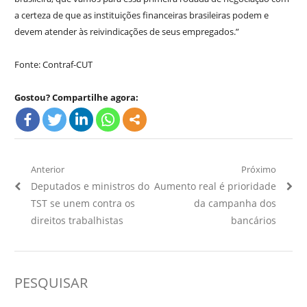
a certeza de que as instituições financeiras brasileiras podem e
devem atender às reivindicações de seus empregados.”
Fonte: Contraf-CUT
Gostou? Compartilhe agora:
Navegação
Anterior
Próximo
Artigo
Próximo
Deputados e ministros do
Aumento real é prioridade
de
Anterior:
Artigo:
TST se unem contra os
da campanha dos
Post
direitos trabalhistas
bancários
PESQUISAR