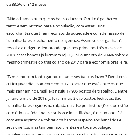
de 33,5% em 12 meses.
“Não achamos ruim que os bancos lucrem. O ruim é ganharem
tanto e sem retorno para a população, com esses juros
escorchantes que tiram recursos da sociedade e com demissão de
trabalhadores e fechamento de agências. Assim só eles ganham”,
ressalta a dirigente, lembrando que, nos primeiros três meses de
2018, esses bancos já lucraram R$ 20,6 bi, aumento de 20,4% sobre o
mesmo trimestre do trágico ano de 2017 para a economia brasileira.
“E, mesmo com tanto ganho, o que esses bancos fazem? Demitem”,
critica Juvandia. “Somente em 2017, o setor que está entre os que
mais ganham no Brasil, extinguiu 17.905 postos de trabalho. E entre
janeiro e maio de 2018, já foram mais 2.675 postos fechados. São
trabalhadores jogados na calçada da crise por instituições que estão
com ótima saúde financeira. Isso é injustificável, é desumano. E é
com esse espírito de cobrar dos bancos respeito aos bancários e
seus direitos, mas também aos clientes e a toda população
brasileira, que vamos para essa primeira rodada de negociação com