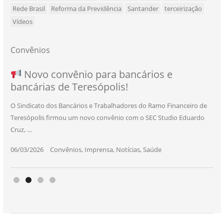
Rede Brasil
Reforma da Previdência
Santander
terceirização
Vídeos
Convênios
NOVO CONVÊNIO PARA VOCÊ, BANCÁRIO
Convênio com a Rede de Ensino Técnico e
Novo convênio para bancários e
SEU NOVO BENEFÍCIO CHEGOU
bancárias de Teresópolis!
E BANCÁRIA!
Centro de Qualificação Técnica
O Sindicato dos Bancários e Trabalhadores do Ramo Financeiro de
Teresópolis firmou um novo convênio com o SEC Studio Eduardo
11/05/2026
|
Convênios
,
Imprensa
,
Notícias
,
Saúde
Cruz, …
24/10/2025
|
Convênios
,
Educação
06/03/2026
25/11/2025
|
|
Convênios
Convênios
,
,
Imprensa
Imprensa
,
,
Notícias
Notícias
,
,
Saúde
Saúde