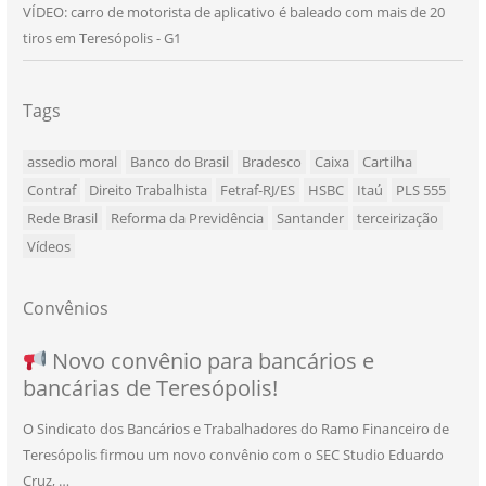
VÍDEO: carro de motorista de aplicativo é baleado com mais de 20
tiros em Teresópolis - G1
Tags
assedio moral
Banco do Brasil
Bradesco
Caixa
Cartilha
Contraf
Direito Trabalhista
Fetraf-RJ/ES
HSBC
Itaú
PLS 555
Rede Brasil
Reforma da Previdência
Santander
terceirização
Vídeos
Convênios
NOVO CONVÊNIO PARA VOCÊ, BANCÁRIO
Convênio com a Rede de Ensino Técnico e
Novo convênio para bancários e
SEU NOVO BENEFÍCIO CHEGOU
bancárias de Teresópolis!
E BANCÁRIA!
Centro de Qualificação Técnica
O Sindicato dos Bancários e Trabalhadores do Ramo Financeiro de
Teresópolis firmou um novo convênio com o SEC Studio Eduardo
11/05/2026
|
Convênios
,
Imprensa
,
Notícias
,
Saúde
Cruz, …